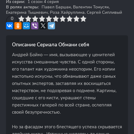
Из серии:
1 сезон 4 серия
В ролях актеры:
Павел Баршак, Валентин Томусяк,
Екатерина Тышкевич, Роза Хайруллина, Сергей Сипливый
3
4
0
5
6
7
8
9
10
Описание Сериала Обмани себя
Андрей Бойко — имя, вызывающее у ценителей
искусства смешанные чувства. С одной стороны,
его талант как художника неоспорим. Его копии
настолько искусны, что обманывают даже самых
опытных экспертов, заставляя их восхищаться
мастерством, не подозревая о подмене. Картины,
сошедшие с его кисти, украшают стены
престижных галерей по всей стране, ослепляя
своей безупречностью.
Но за фасадом этого блестящего успеха скрывается