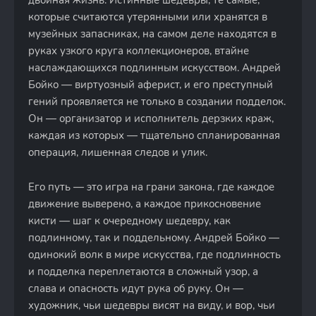
двойная жизнь. Истинные шедевры, те самые,
которые считаются утерянными или хранятся в
музейных запасниках, на самом деле находятся в
руках узкого круга коллекционеров, втайне
наслаждающихся подлинным искусством. Андрей
Бойко — виртуозный аферист, и его преступный
гений проявляется не только в создании подделок.
Он — организатор и исполнитель дерзких краж,
каждая из которых — тщательно спланированная
операция, лишенная следов и улик.
Его путь — это игра на грани закона, где каждое
движение выверено, а каждое прикосновение
кисти — шаг к очередному шедевру, как
подлинному, так и поддельному. Андрей Бойко —
одинокий волк в мире искусства, где подлинность
и подделка переплетаются в сложный узор, а
слава и опасность идут рука об руку. Он —
художник, чьи шедевры висят на виду, и вор, чьи