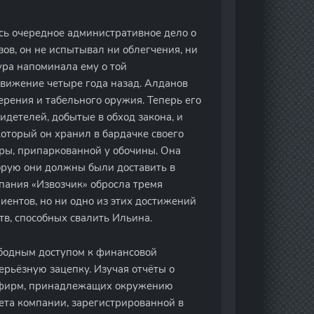
ось очередное административное дело о
в, он не испытывал ни облегчения, ни
ура напоминала ему о той
вижение четыре года назад. Алданов
ерения и табельного оружия. Теперь его
идетелей, добытые в обход закона, и
оторый он хранил в бардачке своего
уры, припаркованной у обочины. Она
орую они должны были доставить в
мпания «Извозчик» обросла тремя
иентов, но ни одно из этих достижений
тв, способных свалить Ильина.
бодным доступом к финансовой
рьёзную зацепку. Изучая отчёты о
х фирм, принадлежащих окружению
ета компании, зарегистрированной в