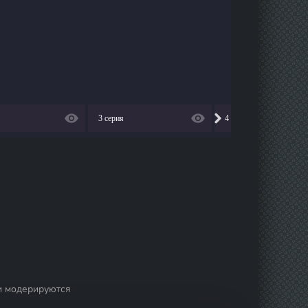
3 серия
4 серия
и модерируются