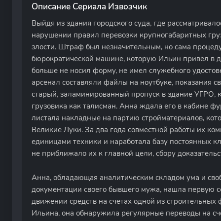
Описание Сериала Извозчик
Выйдя из здания городского суда, где рассматривал
нарушении правил перевозки крупногабаритных грузо
злости. Штраф был незначительным, но сама процед
бюрократической машине, которую Ильин привёл в д
больше не носил форму, не имел служебного удостов
арсенал составляли файлы на ноутбуке, показания св
старый, заламинированный пропуск в здание УГРО, к
грузовика как талисман. Анна ждала его в кабине ф
листала накладные на партию стройматериалов, кот
Великие Луки. За два года совместной работы их ко
единицами техники и наработала базу постоянных кл
не приближало их к главной цели, сбору доказательс
Анна, обладающая аналитическим складом ума и сво
документации своего бывшего мужа, нашла первую се
движении средств на счетах одной из строительны
Ильина, она обнаружила регулярные переводы на сч