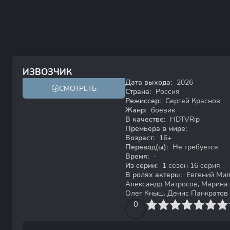
ИЗВОЗЧИК
Дата выхода:
2026
СМОТРЕТЬ
HDTVRip
Страна:
Россия
Режиссер:
Сергей Краснов
Жанр:
боевик
В качестве:
HDTVRip
Премьера в мире:
Возраст:
16+
Перевод(ы):
Не требуется
Время:
-
Из серии:
1 сезон 16 серия
В ролях актеры:
Евгений Мил
Александр Матросов, Марина 
Олег Кныш, Денис Панкратов
0
1
2
3
4
0
5
6
7
8
9
10