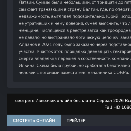
Латвии. Суммы были небольшими, от тридцати до пят
сам факт транзакций в страну Балтии, где, по опер
недвижимость, выглядел подозрительно. Юрий, испол
не утративших к нему доверия, сумел выяснить, что
женщине, числящейся в реестре загса как троюродна
не давало, но выстраивало логическую цепочку: зака
Алданов в 2021 году, было заказано через подставно
участка. Участок этот, площадью двенадцать гектаро
смерти владельца перешёл в собственность компани
Ильина. Схема была грубой, но сработала безотказно
человек с погонами заместителя начальника СОБРа.
смотреть Извозчик онлайн бесплатно Сериал 2026 Все 
Full HD 108
СМОТРЕТЬ ОНЛАЙН
ТРЕЙЛЕР