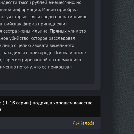
идесяти тысяч рублей ежемесячно, но
ативной информации, Ильин приобрёл
ьзуя старые связи среди оперативников,
 латвийская фирма принадлежит
я сестра жены Ильина. Прямых улик это
зное убийство, которое расследовал
е лицо с целью захвата земельного
в, находился в пригороде Пскова и после
и, зарегистрированной на племянника
 именно потому, что её прикрывал
( 1-16 серии ) подряд в хорошем качестве
0
Жалоба