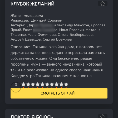
КЛУБОК ЖЕЛАНИЙ
Жанр:
мелодрама
WEB-DL
Режиссер:
Дмитрий Сорокин
Актёры:
Дарья Лузина, Александр Макогон, Ярослав
Яркий, Екатерина Самойло, Илья Роговин, Наталья
Тищенко, Алла Фомичева, Ольга Безбородова,
Андрей Давыдов, Сергей Брежнев
Описание:
Татьяна, хозяйка дома, в котором все
держится на её плечах, давно перестала замечать
собственную жизнь. Она бесконечно решает
проблемы мужа — вечного неудачника, который
так и не реализовал ни одного своего начинания.
Каждое утро Татьяна начинает с планов на
2
3
4
5
0
6
7
8
9
10
СМОТРЕТЬ ОНЛАЙН
ДОКТОР, Я БОЮСЬ…