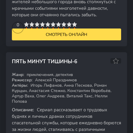
жителей небольшого города вновь столкнуться с
мрачными событиями многолетней давности,
которые они отчаянно пытались забыть.
2
3
4
5
0
6
7
8
9
10
СМОТРЕТЬ ОНЛАЙН
ПЯТЬ МИНУТ ТИШИНЫ-6
7.63
Жанр:
приключения, детектив
WEB-DL
Режиссер:
Алексей Праздников
Актёры:
Игорь Лифанов, Анна Пескова, Роман
Курцын, Анастасия Стежко, Константин Воробьёв,
Артур Ваха, Олег Андреев, Виталий Такс, Нелли
Попова
Описание:
Сериал рассказывает о трудовых
буднях и личных драмах сотрудников
спасательной службы, которые ежедневно борются
за жизни людей, сталкиваясь с различными