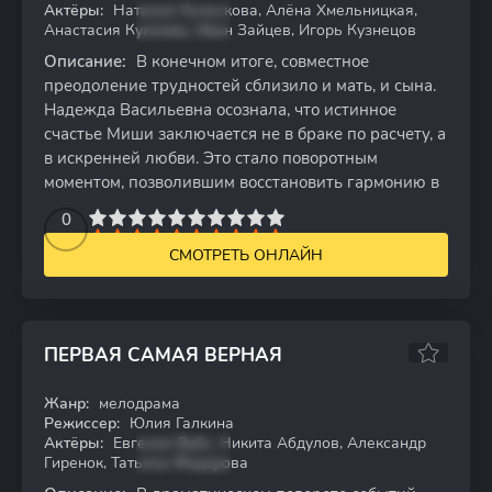
Актёры:
Наталия Колоскова, Алёна Хмельницкая,
Анастасия Куимова, Иван Зайцев, Игорь Кузнецов
Описание:
В конечном итоге, совместное
преодоление трудностей сблизило и мать, и сына.
Надежда Васильевна осознала, что истинное
счастье Миши заключается не в браке по расчету, а
в искренней любви. Это стало поворотным
моментом, позволившим восстановить гармонию в
2
3
4
5
0
6
7
8
9
10
СМОТРЕТЬ ОНЛАЙН
ПЕРВАЯ САМАЯ ВЕРНАЯ
Жанр:
мелодрама
WEB-DL
Режиссер:
Юлия Галкина
Актёры:
Евгения Вайс, Никита Абдулов, Александр
Гиренок, Татьяна Фёдорова