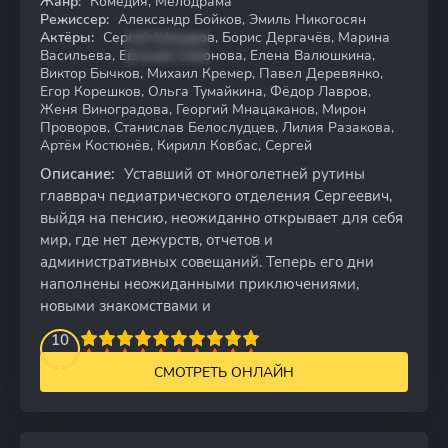
Жанр:
Комедия, Мелодрама
Режиссер:
Александр Бойков, Эмиль Никогосян
Актёры:
Сергей Шакуров, Борис Дергачёв, Марина
Васильева, Евгения Симонова, Елена Валюшкина,
Виктор Бычков, Михаил Кремер, Павел Деревянко,
Егор Корешков, Ольга Тумайкина, Фёдор Лавров,
Женя Виноградова, Георгий Мнацаканов, Мирон
Проворов, Станислав Белослудцев, Лилия Разакова,
Артём Костюнёв, Кирилл Ковбас, Сергей
Описание:
Уставший от многолетней рутины
главврач педиатрического отделения Сергеевич,
выйдя на пенсию, неожиданно открывает для себя
мир, где нет дежурств, отчетов и
административных совещаний. Теперь его дни
наполнены неожиданными приключениями,
новыми знакомствами и
2
3
4
10
5
6
7
8
9
10
СМОТРЕТЬ ОНЛАЙН