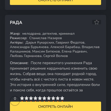
СМОТРЕТЬ ОНЛАЙН
РАДА
Жанр:
мелодрама, детектив, криминал
WEB-DL
Режиссер:
Станислав Назиров
Актёры:
Дарья Кукарских, Гавриил Федотов,
Александра Бурьянова, Алексей Барабаш, Владислав
Калашников, Максим Битюков, Елена Радевич,
Любовь Германова, Сергей Волков
Описание:
После пережитого унижения Рада
принимает решение кардинально изменить свою
жизнь. Собрав вещи, она покидает родной город,
чтобы начать всё с чистого листа в новом месте.
Это история о внутренней силе, преодолении боли
и поиске себя, когда прошлое остаётся за
2
3
4
5
0
6
7
8
9
10
СМОТРЕТЬ ОНЛАЙН