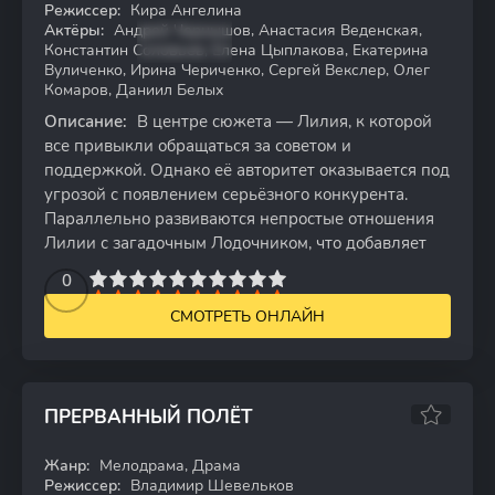
Режиссер:
Кира Ангелина
Актёры:
Андрей Чернышов, Анастасия Веденская,
Константин Соловьев, Елена Цыплакова, Екатерина
Вуличенко, Ирина Чериченко, Сергей Векслер, Олег
Комаров, Даниил Белых
Описание:
В центре сюжета — Лилия, к которой
все привыкли обращаться за советом и
поддержкой. Однако её авторитет оказывается под
угрозой с появлением серьёзного конкурента.
Параллельно развиваются непростые отношения
Лилии с загадочным Лодочником, что добавляет
2
3
4
5
0
6
7
8
9
10
СМОТРЕТЬ ОНЛАЙН
ПРЕРВАННЫЙ ПОЛЁТ
Жанр:
Мелодрама, Драма
WEB-DL
Режиссер:
Владимир Шевельков