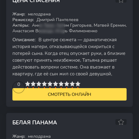
ЦЕНА СПАСЕНИЯ
Жанр:
мелодрама
WEB-DL
Режиссер:
Дмитрий Пантелеев
Актёры:
Анна Здор, Артем Григорьев, Матвей Еремин,
Анастасия Воевода, Игорь Филимоненко
Описание:
В центре сюжета — драматическая
история матери, отказывающейся смириться с
потерей сына. Когда отец опускает руки, а близкие
советуют принять неизбежное, Татьяна решает
действовать вопреки системе. Она въезжает в
квартиру, где её сын жил со своей девушкой,
2
3
4
5
0
6
7
8
9
10
СМОТРЕТЬ ОНЛАЙН
БЕЛАЯ ПАНАМА
Жанр:
мелодрама
WEBRip