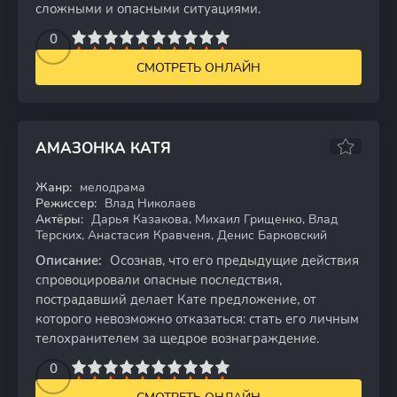
сложными и опасными ситуациями.
2
3
4
5
0
6
7
8
9
10
СМОТРЕТЬ ОНЛАЙН
АМАЗОНКА КАТЯ
Жанр:
мелодрама
WEB-DL
Режиссер:
Влад Николаев
Актёры:
Дарья Казакова, Михаил Грищенко, Влад
Терских, Анастасия Кравченя, Денис Барковский
Описание:
Осознав, что его предыдущие действия
спровоцировали опасные последствия,
пострадавший делает Кате предложение, от
которого невозможно отказаться: стать его личным
телохранителем за щедрое вознаграждение.
2
3
4
5
0
6
7
8
9
10