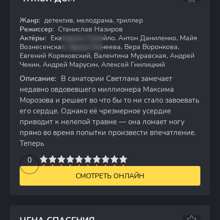
Жанр:
детектив, мелодрама, триллер
WEBRip
Режиссер:
Станислав Назиров
Актёры:
Екатерина Самойло, Антон Даниленко, Майя
Вознесенская, Ирина Минеева, Вера Воронкова,
Евгений Коряковский, Валентина Муравская, Андрей
Чекин, Андрей Марусин, Алексей Гнилицкий
Описание:
В санатории Светлана замечает
недавно овдовевшего миллионера Максима
Морозова и решает во что бы то ни стало завоевать
его сердце. Однако её чрезмерное усердие
приводит к нелепой травме — она ломает ногу
прямо во время попытки произвести впечатление.
Теперь
2
3
4
5
0
6
7
8
9
10
СМОТРЕТЬ ОНЛАЙН