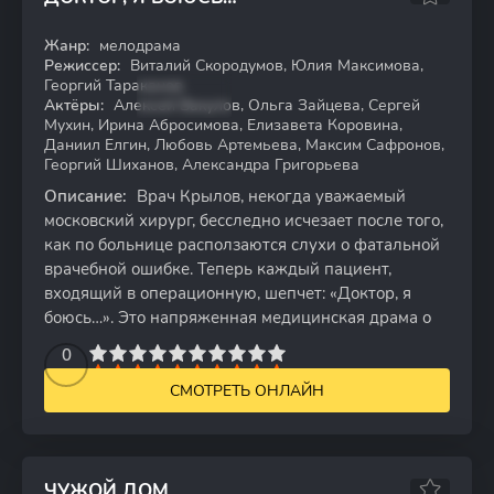
Жанр:
мелодрама
HDTVRip
Режиссер:
Виталий Скородумов, Юлия Максимова,
Георгий Тараканов
Актёры:
Алексей Вакулов, Ольга Зайцева, Сергей
Мухин, Ирина Абросимова, Елизавета Коровина,
Даниил Елгин, Любовь Артемьева, Максим Сафронов,
Георгий Шиханов, Александра Григорьева
Описание:
Врач Крылов, некогда уважаемый
московский хирург, бесследно исчезает после того,
как по больнице расползаются слухи о фатальной
врачебной ошибке. Теперь каждый пациент,
входящий в операционную, шепчет: «Доктор, я
боюсь…». Это напряженная медицинская драма о
2
3
4
5
0
6
7
8
9
10
СМОТРЕТЬ ОНЛАЙН
ЧУЖОЙ ДОМ