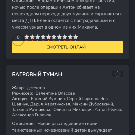
Описание:
В драматическом повороте событий,
ночью после операции Антон сбивает на
пешеходном переходе двух мужчин и скрывается с
места ДТП. Елена остается с пострадавшими и с
ужасом узнает в одном из них Михаила.
2
3
4
5
0
6
7
8
9
10
СМОТРЕТЬ ОНЛАЙН
БАГРОВЫЙ ТУМАН
Жанр:
детектив
WEB-DL
Режиссер:
Валентина Власова
Актёры:
Евгений Кутянин, Сергей Гиргель, Яна
Шевчук, Дарья Авратинская, Максим Дубровский,
Татьяна Ратникова, Юлианна Михневич, Антон Жуков,
Александр Гиренок
Описание:
Новое расследование серии
таинственных исчезновений детей вынуждает