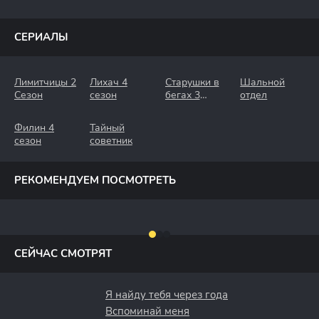
СЕРИАЛЫ
Лимитчицы 2
Лихач 4
Старушки в
Шальной
Сезон
сезон
бегах 3
отдел
Сезон.
Крымские
Филин 4
Тайный
Каникулы
сезон
советник
РЕКОМЕНДУЕМ ПОСМОТРЕТЬ
СЕЙЧАС СМОТРЯТ
Я найду тебя через года
Вспоминай меня