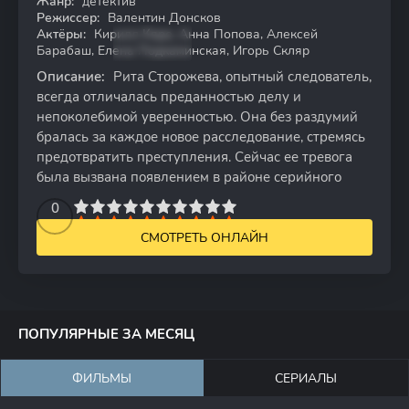
Жанр:
детектив
WEB-DL
Режиссер:
Валентин Донсков
Актёры:
Кирилл Кяро, Анна Попова, Алексей
Барабаш, Елена Подкаминская, Игорь Скляр
Описание:
Рита Сторожева, опытный следователь,
всегда отличалась преданностью делу и
непоколебимой уверенностью. Она без раздумий
бралась за каждое новое расследование, стремясь
предотвратить преступления. Сейчас ее тревога
была вызвана появлением в районе серийного
2
3
4
5
0
6
7
8
9
10
СМОТРЕТЬ ОНЛАЙН
ПОПУЛЯРНЫЕ ЗА МЕСЯЦ
ФИЛЬМЫ
СЕРИАЛЫ