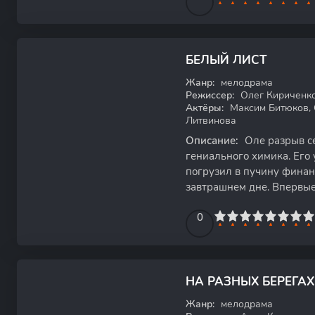
БЕЛЫЙ ЛИСТ
HDTVRip
Жанр:
мелодрама
Режиссер:
Олег Кириченк
Актёры:
Максим Битюков, 
Литвинова
Описание:
Оле разрыв се
гениального химика. Его 
погрузил в пучину финан
завтрашнем дне. Впервые
с одиночеством,
0
1
2
3
4
5
0
6
7
8
9
10
НА РАЗНЫХ БЕРЕГАХ
HDTVRip
Жанр:
мелодрама