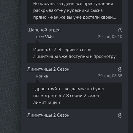
Во клоуны -за день все преступления
раскрывают-ну кудесники сыска
прямо --как же вы уже достали своей
тупостью режисеры сраные
Шальной отдел
user334v
20 янв, 09:10
U
Ирина. 6, 7, 8 серии 2 сезон
Лимитчицы уже доступны к просмотру.
Лимитчицы 2 Сезон
ирина
20 янв, 08:58
И
здравствуйте . когда можно будет
посмотреть 6 7 8 серии 2 сезон
лимитчицы ?
Лимитчицы 2 Сезон