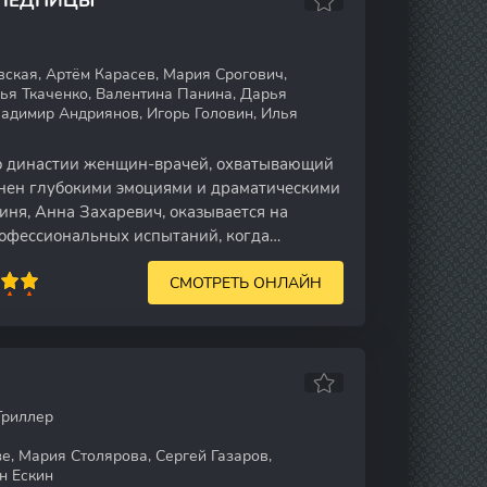
СЛЕДНИЦЫ
ская, Артём Карасев, Мария Срогович,
ья Ткаченко, Валентина Панина, Дарья
ладимир Андриянов, Игорь Головин, Илья
 о династии женщин-врачей, охватывающий
лнен глубокими эмоциями и драматическими
иня, Анна Захаревич, оказывается на
офессиональных испытаний, когда
СМОТРЕТЬ ОНЛАЙН
Триллер
, Мария Столярова, Сергей Газаров,
н Ескин