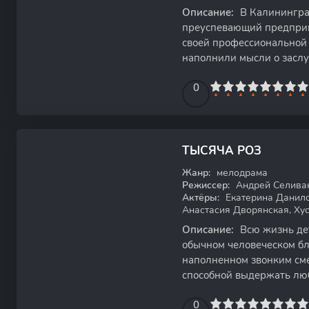
Описание:
В Калинингра
преуспевающий предприн
своей профессиональной 
наполнили мысли о засл
судьбу своего дела, он р
0
1
2
3
4
5
0
6
7
8
9
10
ТЫСЯЧА РОЗ
WEB-DL
Жанр:
мелодрама
Режиссер:
Андрей Селива
Актёры:
Екатерина Данило
Анастасия Дворянская, Ху
Описание:
Всю жизнь дет
обычном человеческом бл
наполненном звонким сме
способной выдержать лю
рухнула спустя всего год,
0
1
2
3
4
5
0
6
7
8
9
10