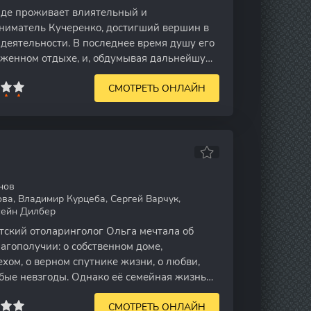
де проживает влиятельный и
иматель Кучеренко, достигший вершин в
деятельности. В последнее время душу его
уженном отдыхе, и, обдумывая дальнейшую
ешил
СМОТРЕТЬ ОНЛАЙН
нов
ва, Владимир Курцеба, Сергей Варчук,
сейн Дилбер
ский отоларинголог Ольга мечтала об
агополучии: о собственном доме,
хом, о верном спутнике жизни, о любви,
бые невзгоды. Однако её семейная жизнь
СМОТРЕТЬ ОНЛАЙН