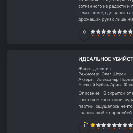
сотканного из радости и 
семье, доме, где царит га
дрожащих руках лишь жал
оставляя за собой
0
1
2
3
4
5
0
6
7
8
9
10
ИДЕАЛЬНОЕ УБИЙС
WEB-DL
Жанр:
детектив
Режиссер:
Олег Штром
Актёры:
Александр Порыва
Алексей Кубин, Арина Фро
Описание:
В скрытом от 
советском санатории, ку
партии, ощущалось нечто
граничащий с паранойей.
контролем, от еды до
10
1
2
3
4
5
1
6
7
8
9
10