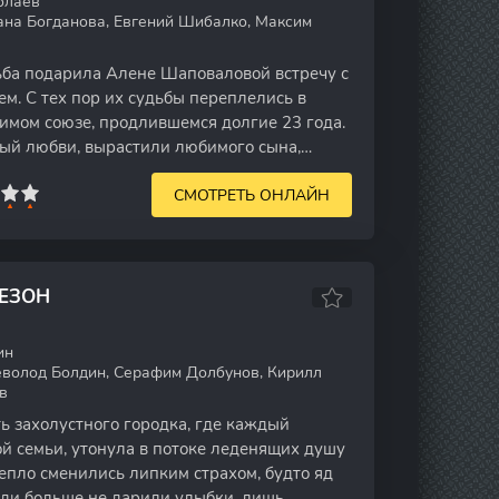
олаев
ана Богданова, Евгений Шибалко, Максим
ьба подарила Алене Шаповаловой встречу с
м. С тех пор их судьбы переплелись в
шимом союзе, продлившемся долгие 23 года.
ый любви, вырастили любимого сына,
СМОТРЕТЬ ОНЛАЙН
СЕЗОН
ин
еволод Болдин, Серафим Долбунов, Кирилл
в
 захолустного городка, где каждый
й семьи, утонула в потоке леденящих душу
епло сменились липким страхом, будто яд
еди больше не дарили улыбки, лишь