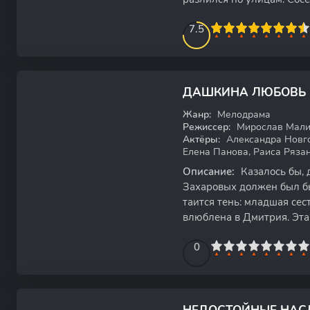
настороженные взгляды,
75
1
2
3
4
7.5
5
6
7
8
9
10
ДАШКИНА ЛЮБОВЬ
WEB-DL
Жанр:
Мелодрама
Режиссер:
Мирослав Мал
Актёры:
Александра Новго
Елена Панова, Раиса Ряза
Описание:
Казалось бы, 
Захаровых должен был бы
таится тень: младшая сес
влюблена в Дмитрия. Эта
и она отчаянно
0
1
2
3
4
5
0
6
7
8
9
10