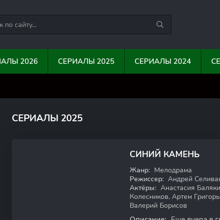
ИАЛЫ 2026
СЕРИАЛЫ 2025
СЕРИАЛЫ 2024
С
0
0
10
1
СЕРИАЛЫ 2025
СИНИЙ КАМЕНЬ
WEB-DL
Жанр:
Мелодрама
Режиссер:
Андрей Селива
Актёры:
Анастасия Балякин
Колесников, Артем Григор
Валерий Борисов
Описание:
Еще вчера в г