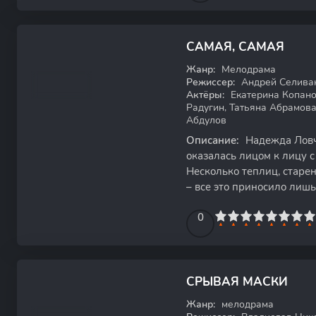
САМАЯ, САМАЯ
WEB-DL
Жанр:
Мелодрама
Режиссер:
Андрей Селива
Актёры:
Екатерина Копано
Радугин, Татьяна Абрамова
Абдулов
Описание:
Надежда Ловче
оказалась лицом к лицу 
Несколько теплиц, старе
– все это приносило лишь
ее хрупкие плечи. Удар
0
1
2
3
4
5
0
6
7
8
9
10
СРЫВАЯ МАСКИ
HDTVRip
Жанр:
мелодрама