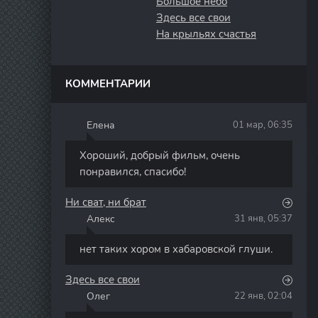
Большое небо
Здесь все свои
На крыльях счастья
КОММЕНТАРИИ
Елена
01 мар, 06:35
Е
Хороший, добрый фильм, очень
понравился, спасибо!
Ни сват, ни брат
Алекс
31 янв, 05:37
А
нет таких хором в хабаровской глуши.
Здесь все свои
Олег
22 янв, 02:04
О