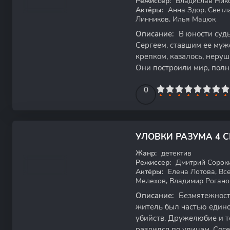
Режиссер:
Владислав Ник
Актёры:
Анна Здор, Светл
Линников, Илья Мацюк
Описание:
В юности суд
Сергеем, ставшим ее муже
крепком, казалось, неру
Они построили мир, полн
достигли вершин в
0
1
2
3
4
5
0
6
7
8
9
10
7.04
УЛОВКИ РАЗУМА 4 
WEB-DL
Жанр:
детектив
Режиссер:
Дмитрий Сорок
Актёры:
Елена Лотова, Вс
Мелехов, Владимир Рогано
Описание:
Безмятежность
житель был частью едино
убийств. Дружелюбие и т
разлился по улицам. Сос