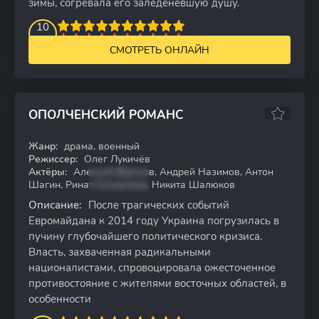
зимы, согревала его заледеневшую душу.
2
3
4
10
5
6
7
8
9
10
СМОТРЕТЬ ОНЛАЙН
ОПОЛЧЕНСКИЙ РОМАНС
8.05
Жанр:
драма, военный
WEBRip
Режиссер:
Олег Лукичёв
Актёры:
Алексей Вертков, Андрей Назимов, Антон
Шагин, Ринат Есеналиев, Никита Шалюков
Описание:
После трагических событий
Евромайдана к 2014 году Украина погрузилась в
пучину глубочайшего политического кризиса.
Власть, захваченная радикальными
националистами, спровоцировала ожесточенное
противостояние с жителями восточных областей, в
особенности