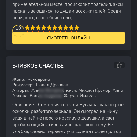
примечательном месте, происходит трагедия, эхом
прокатывающаяся по душам всех жителей. Среди
ночи, когда сон объял село,
2
3
4
10
5
6
7
8
9
10
СМОТРЕТЬ ОНЛАЙН
БЛИЗКОЕ СЧАСТЬЕ
6.66
Жанр:
мелодрама
WEB-DL
Режиссер:
Павел Дроздов
Актёры:
Алина Воскресенская, Михаил Кремер, Анна
Ардова, Вадим Андреев, Ферхат Йылмаз
Описание:
Сомнения терзали Руслана, как острые
осколки разбитого зеркала. Он смотрел на Нину,
видя в ней не просто красивую девушку, а свет,
пробивающийся сквозь многолетнюю тьму. Ее
улыбка, словно первые лучи солнца после долгой