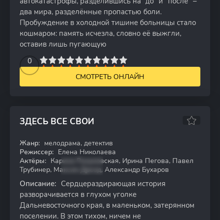
автокатастрофы, разделившись на "до" и "после" –
два мира, разделённые пропастью боли.
Пробуждение в холодной тишине больницы стало
кошмаром: память исчезла, словно её выжгли,
оставив лишь пугающую
2
3
4
5
0
6
7
8
9
10
СМОТРЕТЬ ОНЛАЙН
ЗДЕСЬ ВСЕ СВОИ
6.72
Жанр:
мелодрама, детектив
WEB-DL
Режиссер:
Елена Николаева
Актёры:
Карина Разумовская, Ирина Пегова, Павел
Трубинер, Максим Дрозд, Александр Бухаров
Описание:
Сердцераздирающая история
разворачивается в глухом уголке
Дальневосточного края, в маленьком, затерянном
поселении. В этом тихом, ничем не