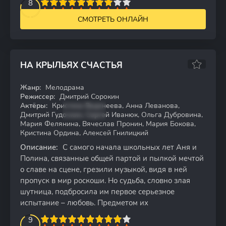
2
3
4
5
8
6
7
8
9
10
СМОТРЕТЬ ОНЛАЙН
НА КРЫЛЬЯХ СЧАСТЬЯ
Жанр:
Мелодрама
WEB-DL
Режиссер:
Дмитрий Сорокин
Актёры:
Кристина Веденеева, Анна Леванова,
Дмитрий Гудочкин, Сергей Иванюк, Ольга Дубровина,
Мария Фелянина, Вячеслав Пронин, Мария Бокова,
Кристина Ордина, Алексей Гнилицкий
Описание:
С самого начала школьных лет Аня и
Полина, связанные общей партой и пылкой мечтой
о славе на сцене, грезили музыкой, видя в ней
пропуск в мир роскоши. Но судьба, словно злая
шутница, подбросила им первое серьезное
испытание – любовь. Предметом их
2
3
4
5
9
6
7
8
9
10