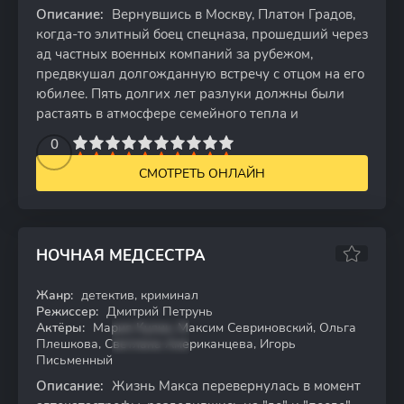
Описание:
Вернувшись в Москву, Платон Градов,
когда-то элитный боец спецназа, прошедший через
ад частных военных компаний за рубежом,
предвкушал долгожданную встречу с отцом на его
юбилее. Пять долгих лет разлуки должны были
растаять в атмосфере семейного тепла и
2
3
4
5
0
6
7
8
9
10
СМОТРЕТЬ ОНЛАЙН
НОЧНАЯ МЕДСЕСТРА
Жанр:
детектив, криминал
WEB-DL
Режиссер:
Дмитрий Петрунь
Актёры:
Мария Кулик, Максим Севриновский, Ольга
Плешкова, Светлана Американцева, Игорь
Письменный
Описание:
Жизнь Макса перевернулась в момент