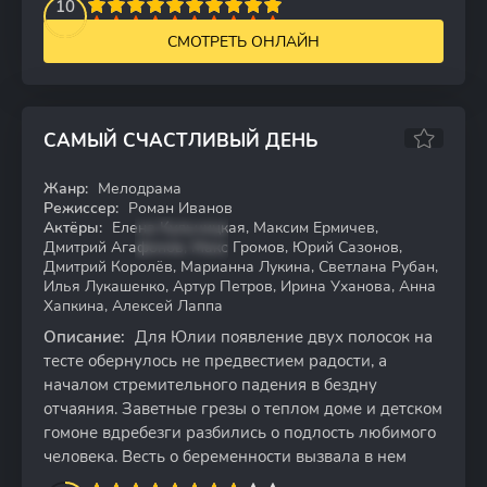
2
3
4
10
5
6
7
8
9
10
СМОТРЕТЬ ОНЛАЙН
САМЫЙ СЧАСТЛИВЫЙ ДЕНЬ
Жанр:
Мелодрама
HDTVRip
Режиссер:
Роман Иванов
Актёры:
Елена Кульчицкая, Максим Ермичев,
Дмитрий Агафонов, Макс Громов, Юрий Сазонов,
Дмитрий Королёв, Марианна Лукина, Светлана Рубан,
Илья Лукашенко, Артур Петров, Ирина Уханова, Анна
Хапкина, Алексей Лаппа
Описание:
Для Юлии появление двух полосок на
тесте обернулось не предвестием радости, а
началом стремительного падения в бездну
отчаяния. Заветные грезы о теплом доме и детском
гомоне вдребезги разбились о подлость любимого
человека. Весть о беременности вызвала в нем