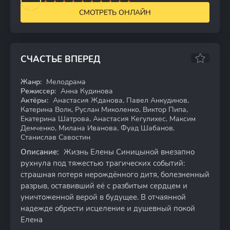
СМОТРЕТЬ ОНЛАЙН
СЧАСТЬЕ ВПЕРЕД
Жанр:
Мелодрама
HDTVRip
Режиссер:
Анна Кудинова
Актёры:
Анастасия Жданова, Павел Анкудинов,
Катерина Волк, Руслан Миколенко, Виктор Пипа,
Екатерина Шатрова, Анастасия Кегулихес, Максим
Демченко, Милана Иванова, Фуад Шабанов,
Станислав Савостин
Описание:
Жизнь Елены Синицыной внезапно
рухнула под тяжестью трагических событий:
страшная потеря нерождённого дитя, болезненный
разрыв, оставивший её с разбитым сердцем и
уничтоженной верой в будущее. В отчаянной
надежде обрести исцеление и душевный покой
Елена