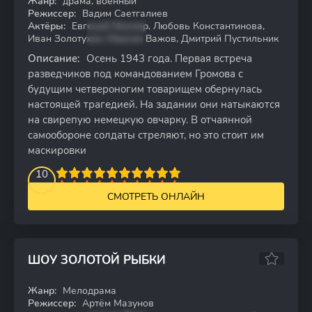
Жанр:
драма, военный
WEBRip
Режиссер:
Вадим Саетгалиев
Актёры:
Евгений Миллер, Любовь Константинова,
Иван Золотухин, Максим Важов, Дмитрий Пустильник
Описание:
Осень 1943 года. Первая встреча
разведчиков под командованием Громова с
будущим четвероногим товарищем обернулась
настоящей трагедией. На задании они натыкаются
на свирепую немецкую овчарку. В отчаянной
самообороне солдаты стреляют, но это стоит им
маскировки
2
3
4
10
5
6
7
8
9
10
СМОТРЕТЬ ОНЛАЙН
ШОУ ЗОЛОТОЙ РЫБКИ
Жанр:
Мелодрама
WEBRip
Режиссер:
Артём Мазунов