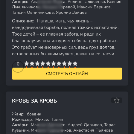
Актёры:
Анастасия Фурса, Родион Галюченко, Ксения
Лукьянчикова, Михаил Горевой, Максим Баринов,
Таисия Овчинникова, Яромир Зайцев
Описание:
Наташа, мать, чья жизнь –
каждодневная борьба, полная тяжких испытаний.
Трое детей – ее главная забота, и ради их
благополучия она изнуряет себя на двух работах.
Это требует неимоверных сил, ведь груз долгов,
оставленных бывшим мужем, давит на ее плечи.
2
3
4
5
0
6
7
8
9
10
СМОТРЕТЬ ОНЛАЙН
КРОВЬ ЗА КРОВЬ
Жанр:
боевик
WEB-DL
Режиссер:
Михаил Галин
Актёры:
Максим Щеголев, Андрей Давыдов, Тарас
Кузьмин, Михаил Гудошников, Анастасия Пьянова