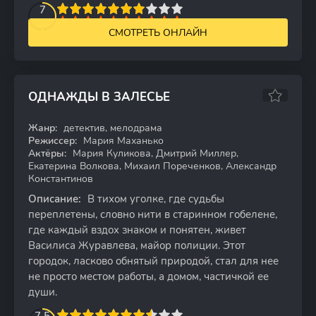
2
3
4
5
7
6
7
8
9
10
СМОТРЕТЬ ОНЛАЙН
ОДНАЖДЫ В ЗАЛЕСЬЕ
6.53
Жанр:
детектив, мелодрама
WEB-DL
Режиссер:
Мария Маханько
Актёры:
Мария Куликова, Дмитрий Миллер,
Екатерина Волкова, Михаил Пореченков, Александр
Константинов
Описание:
В тихом уголке, где судьбы
переплетены, словно нити в старинном гобелене,
где каждый вздох знаком и понятен, живет
Василиса Журавлева, майор полиции. Этот
городок, ласково обнятый природой, стал для нее
не просто местом работы, а домом, частичкой ее
души.