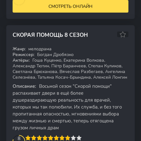
СМОТРЕТЬ ОНЛАЙН
СКОРАЯ ПОМОЩЬ 8 СЕЗОН
7.58
Жанр:
мелодрама
WEB-DL
Режиссер:
Богдан Дробязко
Актёры:
Гоша Куценко, Екатерина Волкова,
Александр Тютин, Пётр Баранчеев, Степан Куликов,
Светлана Брюханова, Вячеслав Разбегаев, Ангелина
Селезнёва, Татьяна Косач-Брындина, Алексей Лонгин
Описание:
Восьмой сезон "Скорой помощи"
распахивает двери в ещё более
душераздирающую реальность для врачей,
которых мы так полюбили. Их служба, и без того
пропитанная опасностью, мгновениями выбора
между жизнью и смертью, теперь отягощена
грузом личных драм
2
3
4
5
8
6
7
8
9
10