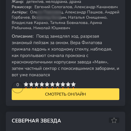
Жанр:
детектив, мелодрама, драма
WEB-DL
Режиссер:
Евгений Сологалов, Александр Кананович
Актёры:
Ольга Павловец, Александр Пашков, Андрей
Горбачев, Всеволод Болдин, Наталья Онищенко,
Владислав Карако, Татьяна Бовкалова, Арина
Рябычина, Николай Юшкевич
Описание:
Поезд замедлял ход, разрезая
знакомый пейзаж за окном. Вера Филатова
прижала ладонь к холодному стеклу, наблюдая,
как проплывают сначала промзона с
краснокирпичными корпусами завода «Маяк»,
затем частный сектор с покосившимися заборами, и
вот уже показался
2
3
4
5
0
6
7
8
9
10
СМОТРЕТЬ ОНЛАЙН
СЕВЕРНАЯ ЗВЕЗДА
6.98