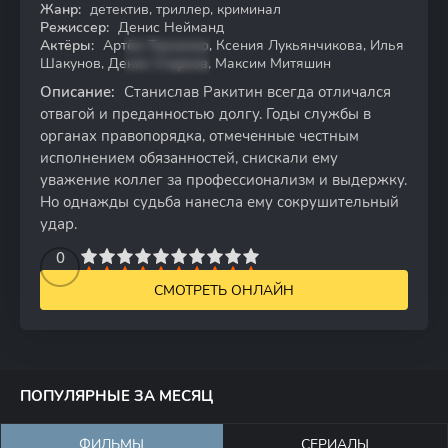
Жанр:
детектив, триллер, криминал
WEB-DL
Режиссер:
Денис Нейманд
Актёры:
Артём Ткаченко, Ксения Лукьянчикова, Илья
Шакунов, Денис Старков, Максим Митяшин
Описание:
Станислав Ракитин всегда отличался
отвагой и преданностью долгу. Годы службы в
органах правопорядка, отмеченные честным
исполнением обязанностей, снискали ему
уважение коллег за профессионализм и выдержку.
Но однажды судьба нанесла ему сокрушительный
удар.
2
3
4
5
0
6
7
8
9
10
СМОТРЕТЬ ОНЛАЙН
ПОПУЛЯРНЫЕ ЗА МЕСЯЦ
ФИЛЬМЫ
СЕРИАЛЫ