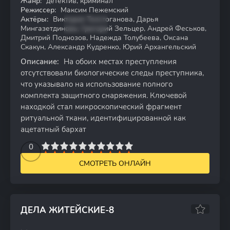
Жанр:
детектив, криминал
HDTVRip
Режиссер:
Максим Пежемский
Актёры:
Виктория Толстоганова, Дарья
Мингазетдинова, Григорий Зельцер, Андрей Феськов,
Дмитрий Поднозов, Надежда Толубеева, Оксана
Скакун, Александр Кудренко, Юрий Архангельский
Описание:
На обоих местах преступления
отсутствовали биологические следы преступника,
что указывало на использование полного
комплекта защитного снаряжения. Ключевой
находкой стал микроскопический фрагмент
ритуальной ткани, идентифицированной как
ацетатный бархат
2
3
4
5
0
6
7
8
9
10
СМОТРЕТЬ ОНЛАЙН
ДЕЛА ЖИТЕЙСКИЕ-8
6.81