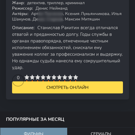
Жанр:
детектив, триллер, криминал
WEB-DL
Режиссер:
Денис Нейманд
Актёры:
Артём Ткаченко, Ксения Лукьянчикова, Илья
Шакунов, Денис Старков, Максим Митяшин
Описание:
Станислав Ракитин всегда отличался
отвагой и преданностью долгу. Годы службы в
органах правопорядка, отмеченные честным
исполнением обязанностей, снискали ему
уважение коллег за профессионализм и выдержку.
Но однажды судьба нанесла ему сокрушительный
удар.
2
3
4
5
0
6
7
8
9
10
СМОТРЕТЬ ОНЛАЙН
ПОПУЛЯРНЫЕ ЗА МЕСЯЦ
ФИЛЬМЫ
СЕРИАЛЫ