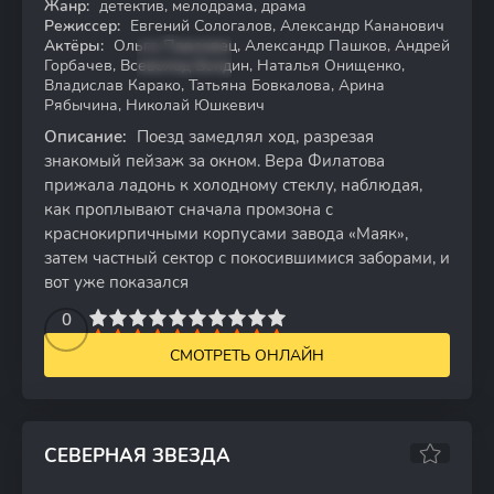
Жанр:
детектив, мелодрама, драма
WEB-DL
Режиссер:
Евгений Сологалов, Александр Кананович
Актёры:
Ольга Павловец, Александр Пашков, Андрей
Горбачев, Всеволод Болдин, Наталья Онищенко,
Владислав Карако, Татьяна Бовкалова, Арина
Рябычина, Николай Юшкевич
Описание:
Поезд замедлял ход, разрезая
знакомый пейзаж за окном. Вера Филатова
прижала ладонь к холодному стеклу, наблюдая,
как проплывают сначала промзона с
краснокирпичными корпусами завода «Маяк»,
затем частный сектор с покосившимися заборами, и
вот уже показался
2
3
4
5
0
6
7
8
9
10
СМОТРЕТЬ ОНЛАЙН
СЕВЕРНАЯ ЗВЕЗДА
6.98