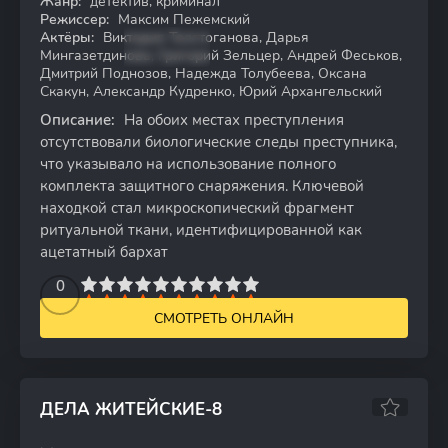
Жанр:
детектив, криминал
HDTVRip
Режиссер:
Максим Пежемский
Актёры:
Виктория Толстоганова, Дарья
Мингазетдинова, Григорий Зельцер, Андрей Феськов,
Дмитрий Поднозов, Надежда Толубеева, Оксана
Скакун, Александр Кудренко, Юрий Архангельский
Описание:
На обоих местах преступления
отсутствовали биологические следы преступника,
что указывало на использование полного
комплекта защитного снаряжения. Ключевой
находкой стал микроскопический фрагмент
ритуальной ткани, идентифицированной как
ацетатный бархат
2
3
4
5
0
6
7
8
9
10
СМОТРЕТЬ ОНЛАЙН
ДЕЛА ЖИТЕЙСКИЕ-8
6.81