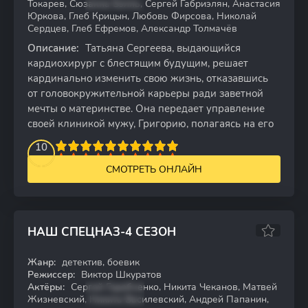
Токарев, Сюзанна Бэлль, Сергей Габриэлян, Анастасия
Юркова, Глеб Крицын, Любовь Фирсова, Николай
Сердцев, Глеб Ефремов, Александр Толмачёв
Описание:
Татьяна Сергеева, выдающийся
кардиохирург с блестящим будущим, решает
кардинально изменить свою жизнь, отказавшись
от головокружительной карьеры ради заветной
мечты о материнстве. Она передает управление
своей клиникой мужу, Григорию, полагаясь на его
2
3
4
10
5
6
7
8
9
10
СМОТРЕТЬ ОНЛАЙН
НАШ СПЕЦНАЗ-4 СЕЗОН
7.96
Жанр:
детектив, боевик
HDTVRip
Режиссер:
Виктор Шкуратов
Актёры:
Сергей Горобченко, Никита Чеканов, Матвей
Жизневский, Никита Василевский, Андрей Папанин,