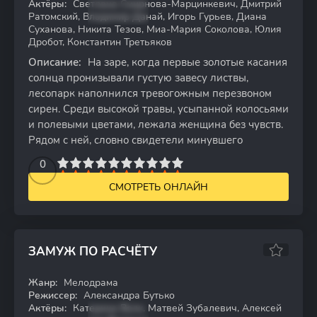
Актёры:
Светлана Смирнова-Марцинкевич, Дмитрий
Ратомский, Владимир Данай, Игорь Гурьев, Диана
Суханова, Никита Тезов, Миа-Мария Соколова, Юлия
Дробот, Константин Третьяков
Описание:
На заре, когда первые золотые касания
солнца пронизывали густую завесу листвы,
лесопарк наполнился тревогожным перезвоном
сирен. Среди высокой травы, усыпанной колосьями
и полевыми цветами, лежала женщина без чувств.
Рядом с ней, словно свидетели минувшего
2
3
4
5
0
6
7
8
9
10
СМОТРЕТЬ ОНЛАЙН
ЗАМУЖ ПО РАСЧЁТУ
Жанр:
Мелодрама
WEB-DL
Режиссер:
Александра Бутько
Актёры:
Катерина Волк, Матвей Зубалевич, Алексей