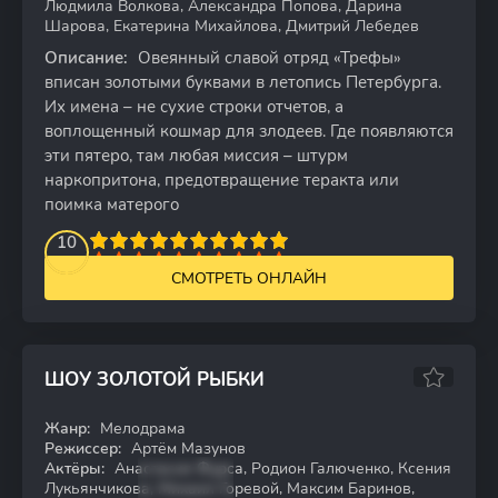
Людмила Волкова, Александра Попова, Дарина
Шарова, Екатерина Михайлова, Дмитрий Лебедев
Описание:
Овеянный славой отряд «Трефы»
вписан золотыми буквами в летопись Петербурга.
Их имена – не сухие строки отчетов, а
воплощенный кошмар для злодеев. Где появляются
эти пятеро, там любая миссия – штурм
наркопритона, предотвращение теракта или
поимка матерого
2
3
4
10
5
6
7
8
9
10
СМОТРЕТЬ ОНЛАЙН
ШОУ ЗОЛОТОЙ РЫБКИ
Жанр:
Мелодрама
WEBRip
Режиссер:
Артём Мазунов
Актёры:
Анастасия Фурса, Родион Галюченко, Ксения
Лукьянчикова, Михаил Горевой, Максим Баринов,