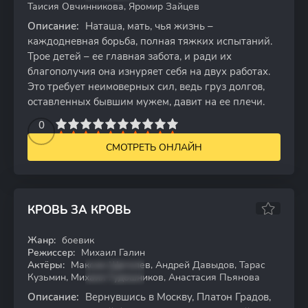
Таисия Овчинникова, Яромир Зайцев
Описание:
Наташа, мать, чья жизнь –
каждодневная борьба, полная тяжких испытаний.
Трое детей – ее главная забота, и ради их
благополучия она изнуряет себя на двух работах.
Это требует неимоверных сил, ведь груз долгов,
оставленных бывшим мужем, давит на ее плечи.
2
3
4
5
0
6
7
8
9
10
СМОТРЕТЬ ОНЛАЙН
КРОВЬ ЗА КРОВЬ
Жанр:
боевик
WEB-DL
Режиссер:
Михаил Галин
Актёры:
Максим Щеголев, Андрей Давыдов, Тарас
Кузьмин, Михаил Гудошников, Анастасия Пьянова
Описание:
Вернувшись в Москву, Платон Градов,