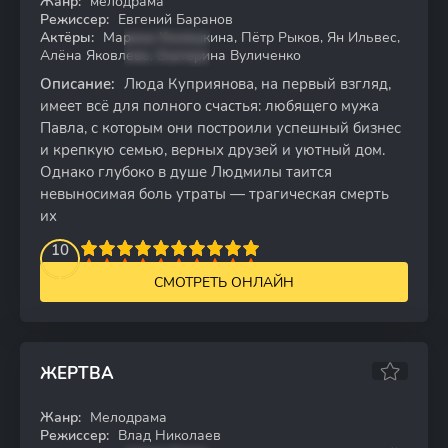
Жанр:
мелодрама
WEB-DL
Режиссер:
Евгений Баранов
Актёры:
Марина Коняшкина, Пётр Рыков, Ян Ильвес,
Алёна Яковлева, Екатерина Вуличенко
Описание:
Люда Куприянова, на первый взгляд,
имеет всё для полного счастья: любящего мужа
Павла, с которым они построили успешный бизнес
и крепкую семью, верных друзей и уютный дом.
Однако глубоко в душе Людмилы таится
невыносимая боль утраты — трагическая смерть
их
2
3
4
10
5
6
7
8
9
10
СМОТРЕТЬ ОНЛАЙН
ЖЕРТВА
Жанр:
Мелодрама
WEB-DL
Режиссер:
Влад Николаев