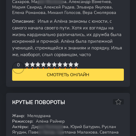
Сахаров, Мария Фелянина, Александр Взметнев,
Мария Свирид, Алексей Радев, Эльвира Якупова,
Елена Романова, Михаил Голосов, Вера Смолярова
Описание:
Илья и Алёна знакомы с юности, с
самого начала своего пути. Хотя их взгляды на
жизнь кардинально различались, их дружба была
искренней и прочной. Алёна была прилежной
ученицей, стремящейся к знаниям и порядку. Илья
же, наоборот, слыл сорванцом, часто
2
3
4
5
0
6
7
8
9
10
СМОТРЕТЬ ОНЛАЙН
КРУТЫЕ ПОВОРОТЫ
Жанр:
Мелодрама
HDTVRip
Режиссер:
Алёна Райнер
Актёры:
Дарья Калмыкова, Юрий Батурин, Руслан
Ягудин, Павел Литов, Светлана Малахова, Светлана