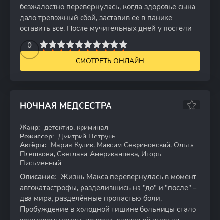
безжалостно перевернулась, когда здоровье сына
дало тревожный сбой, заставив её в панике
оставить всё. После мучительных дней у постели
2
3
4
5
0
6
7
8
9
10
СМОТРЕТЬ ОНЛАЙН
НОЧНАЯ МЕДСЕСТРА
Жанр:
детектив, криминал
WEB-DL
Режиссер:
Дмитрий Петрунь
Актёры:
Мария Кулик, Максим Севриновский, Ольга
Плешкова, Светлана Американцева, Игорь
Письменный
Описание:
Жизнь Макса перевернулась в момент
автокатастрофы, разделившись на "до" и "после" –
два мира, разделённые пропастью боли.
Пробуждение в холодной тишине больницы стало