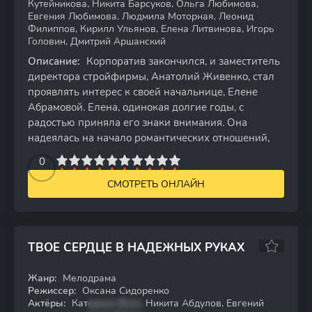
Кутейникова, Никита Барсуков, Ольга Любимова,
Евгения Любимова, Людмила Моторная, Леонид
Филиппов, Кирилл Ульянов, Елена Литвинова, Игорь
Головин, Дмитрий Аршанский
Описание:
Корпоратив закончился, и заместитель
директора стройфирмы, Анатолий Живенко, стал
проявлять интерес к своей начальнице, Елене
Абрамовой. Елена, одинокая долгие годы, с
радостью приняла его знаки внимания. Она
надеялась на начало романтических отношений,
2
3
4
5
0
6
7
8
9
10
СМОТРЕТЬ ОНЛАЙН
ТВОЕ СЕРДЦЕ В НАДЕЖНЫХ РУКАХ
Жанр:
Мелодрама
WEB-DL
Режиссер:
Оксана Сидоренко
Актёры:
Катерина Волк, Никита Абдулов, Евгений