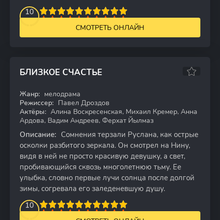
2
3
4
10
5
6
7
8
9
10
СМОТРЕТЬ ОНЛАЙН
БЛИЗКОЕ СЧАСТЬЕ
6.66
Жанр:
мелодрама
WEB-DL
Режиссер:
Павел Дроздов
Актёры:
Алина Воскресенская, Михаил Кремер, Анна
Ардова, Вадим Андреев, Ферхат Йылмаз
Описание:
Сомнения терзали Руслана, как острые
осколки разбитого зеркала. Он смотрел на Нину,
видя в ней не просто красивую девушку, а свет,
пробивающийся сквозь многолетнюю тьму. Ее
улыбка, словно первые лучи солнца после долгой
зимы, согревала его заледеневшую душу.
2
3
4
10
5
6
7
8
9
10