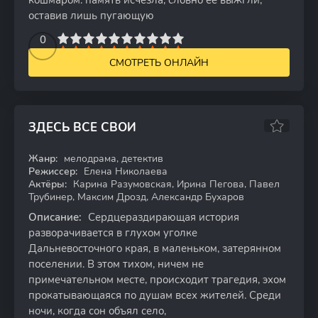
кошмаром: память исчезла, словно её выжгли,
оставив лишь пугающую
2
3
4
5
0
6
7
8
9
10
СМОТРЕТЬ ОНЛАЙН
ЗДЕСЬ ВСЕ СВОИ
6.72
Жанр:
мелодрама, детектив
WEB-DL
Режиссер:
Елена Николаева
Актёры:
Карина Разумовская, Ирина Пегова, Павел
Трубинер, Максим Дрозд, Александр Бухаров
Описание:
Сердцераздирающая история
разворачивается в глухом уголке
Дальневосточного края, в маленьком, затерянном
поселении. В этом тихом, ничем не
примечательном месте, происходит трагедия, эхом
прокатывающаяся по душам всех жителей. Среди
ночи, когда сон объял село,