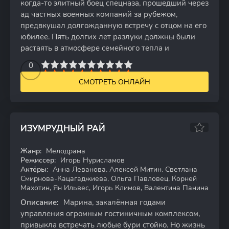
когда-то элитный боец спецназа, прошедший через
ад частных военных компаний за рубежом,
предвкушал долгожданную встречу с отцом на его
юбилее. Пять долгих лет разлуки должны были
растаять в атмосфере семейного тепла и
2
3
4
5
0
6
7
8
9
10
СМОТРЕТЬ ОНЛАЙН
ИЗУМРУДНЫЙ РАЙ
Жанр:
Мелодрама
WEBRip
Режиссер:
Игорь Нурисламов
Актёры:
Анна Леванова, Алексей Митин, Светлана
Смирнова-Кацагаджиева, Ольга Павловец, Корней
Махотин, Ян Ильвес, Игорь Климов, Валентина Панина
Описание:
Марина, закалённая годами
управления огромным гостиничным комплексом,
привыкла встречать любые бури стойко. Но жизнь