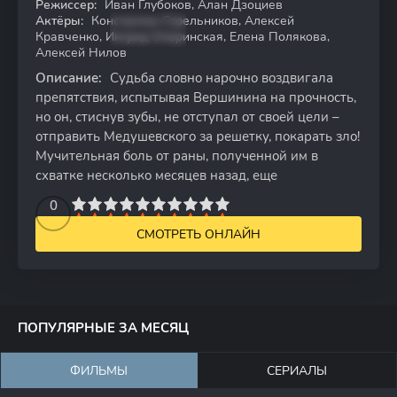
Режиссер:
Иван Глубоков, Алан Дзоциев
Актёры:
Константин Стрельников, Алексей
Кравченко, Ингрид Олеринская, Елена Полякова,
Алексей Нилов
Описание:
Судьба словно нарочно воздвигала
препятствия, испытывая Вершинина на прочность,
но он, стиснув зубы, не отступал от своей цели –
отправить Медушевского за решетку, покарать зло!
Мучительная боль от раны, полученной им в
схватке несколько месяцев назад, еще
2
3
4
5
0
6
7
8
9
10
СМОТРЕТЬ ОНЛАЙН
ПОПУЛЯРНЫЕ ЗА МЕСЯЦ
ФИЛЬМЫ
СЕРИАЛЫ