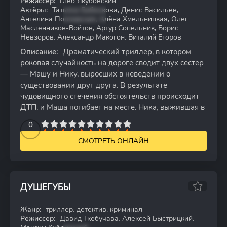
Режиссер:
Глеб Якубовский
Актёры:
Татьяна Бабенкова, Денис Васильев,
Ангелина Поплавская, Алёна Хмельницкая, Олег
Масленников-Войтов, Артур Сопельник, Борис
Невзоров, Александр Макогон, Виталий Егоров
Описание:
Драматический триллер, в котором
роковая случайность на дороге сводит двух сестер
— Машу и Нику, выросших в неведении о
существовании друг друга. В результате
чудовищного стечения обстоятельств происходит
ДТП, и Маша погибает на месте. Ника, выжившая в
2
3
4
5
0
6
7
8
9
10
СМОТРЕТЬ ОНЛАЙН
ДУШЕГУБЫ
8.22
Жанр:
триллер, детектив, криминал
WEB-DL
Режиссер:
Давид Ткебучава, Алексей Быстрицкий,