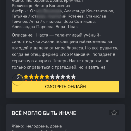
Жанр:
мелодрама, драма, криминал
WEB-DLRip
Режиссер:
Виктор Конисевич
Актёры:
Ольга Веникова, Александр Константинов,
Татьяна Лютаева, Анатолий Котенёв, Станислав
Тикунов, Анна Легчилова, Вера Сотникова,
Александра Парьева, Вера Шпак
Описание:
Настя — талантливый учёный-
синоптик, чья жизнь посвящена наблюдению за
погодой и далека от мира бизнеса. Но всё рушится,
когда её отец, фермер Егор Иванович, попадает в
серьёзную аварию. Теперь Насте предстоит не
только справиться с трагедией, но и взять на
2
3
4
5
5
6
7
8
9
10
СМОТРЕТЬ ОНЛАЙН
ВСЁ МОГЛО БЫТЬ ИНАЧЕ
6.85
Жанр:
мелодрама, драма
HDTV