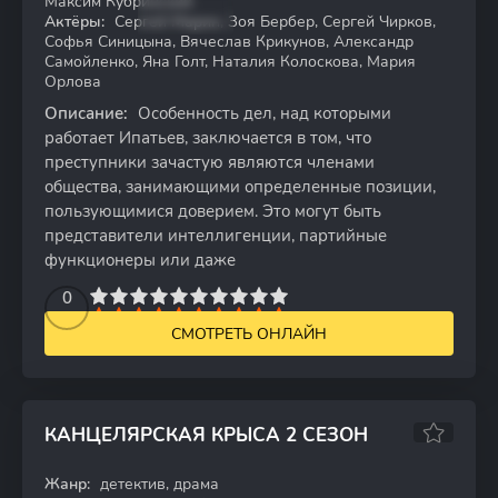
Максим Кубринский
Актёры:
Сергей Марин, Зоя Бербер, Сергей Чирков,
Софья Синицына, Вячеслав Крикунов, Александр
Самойленко, Яна Голт, Наталия Колоскова, Мария
Орлова
Описание:
Особенность дел, над которыми
работает Ипатьев, заключается в том, что
преступники зачастую являются членами
общества, занимающими определенные позиции,
пользующимися доверием. Это могут быть
представители интеллигенции, партийные
функционеры или даже
2
3
4
5
0
6
7
8
9
10
СМОТРЕТЬ ОНЛАЙН
КАНЦЕЛЯРСКАЯ КРЫСА 2 СЕЗОН
6.72
6.2
Жанр:
детектив, драма
WEB-DL