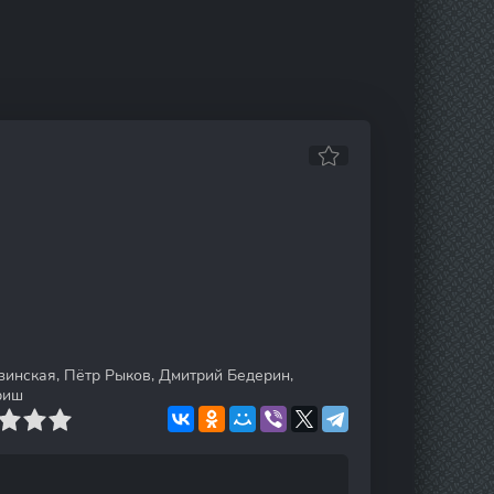
инская, Пётр Рыков, Дмитрий Бедерин,
риш