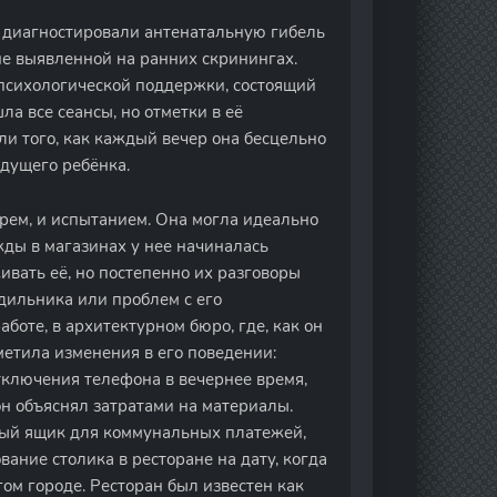
ы диагностировали антенатальную гибель
не выявленной на ранних скринингах.
психологической поддержки, состоящий
ла все сеансы, но отметки в её
и того, как каждый вечер она бесцельно
дущего ребёнка.
рем, и испытанием. Она могла идеально
жды в магазинах у нее начиналась
ивать её, но постепенно их разговоры
дильника или проблем с его
боте, в архитектурном бюро, где, как он
етила изменения в его поведении:
тключения телефона в вечернее время,
н объяснял затратами на материалы.
ый ящик для коммунальных платежей,
ание столика в ресторане на дату, когда
гом городе. Ресторан был известен как