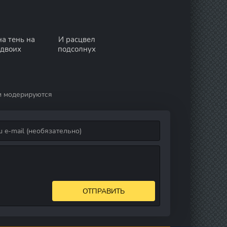
а тень на
И расцвел
двоих
подсолнух
и модерируются
ОТПРАВИТЬ