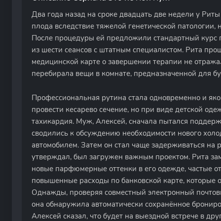
Два года назад на сроке двадцать две недели у Рит
плода вследствие тяжелой генетической патологии, 
После процедуры ей предложили стандартный курс 
из шести сеансов с штатным специалистом. Рита прош
медицинской карте о завершении терапии не отражал
перебирала вещи в комнате, предназначенной для бу
Профессиональная рутина стала одновременно и яко
провести кесарево сечение, но при виде детской оде
тахикардия. Муж, Алексей, сначала пытался поддерж
сводились к обсуждению необходимости нового холо
автомобилем. Затем он стал чаще задерживаться на ра
утверждал, был загружен важным проектом. Рита зам
новые парфюмерные оттенки в его одежде, частые о
повышенные расходы по банковской карте, которые о
Однажды, проверяя совместный электронный почтов
она обнаружила автоматически сохранённое брониров
Алексей сказал, что будет на выездной встрече в дру