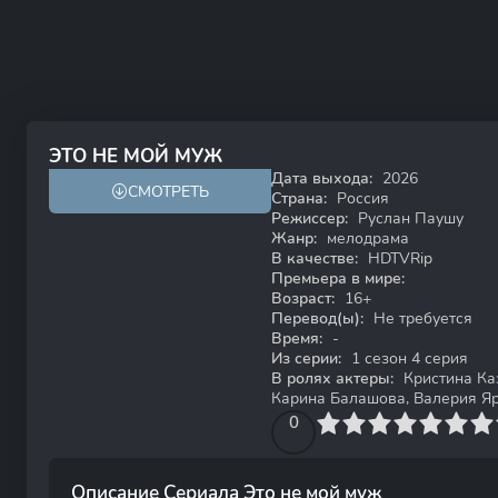
ЭТО НЕ МОЙ МУЖ
Дата выхода:
2026
СМОТРЕТЬ
HDTVRip
Страна:
Россия
Режиссер:
Руслан Паушу
Жанр:
мелодрама
В качестве:
HDTVRip
Премьера в мире:
Возраст:
16+
Перевод(ы):
Не требуется
Время:
-
Из серии:
1 сезон 4 серия
В ролях актеры:
Кристина Каз
Карина Балашова, Валерия Я
0
1
2
3
4
0
5
6
7
8
9
10
Описание Сериала Это не мой муж