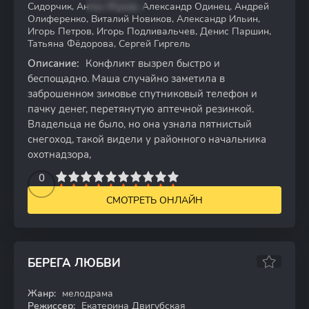
Сидорчик, Антон Жуков, Александр Одинец, Андрей
Олиференко, Виталий Новиков, Александр Ильин,
Игорь Петров, Игорь Подливальчев, Денис Паршин,
Татьяна Фёдорова, Сергей Гиргель
Описание:
Конфликт вызрел быстро и
беспощадно. Маша случайно заметила в
заброшенном зимовье спутниковый телефон и
пачку денег, перетянутую аптечной резинкой.
Владельца не было, но она узнала пятнистый
снегоход, такой видели у районного начальника
охотнадзора,
2
3
4
5
0
6
7
8
9
10
СМОТРЕТЬ ОНЛАЙН
БЕРЕГА ЛЮБВИ
Жанр:
мелодрама
WEB-DL
Режиссер:
Екатерина Двигубская