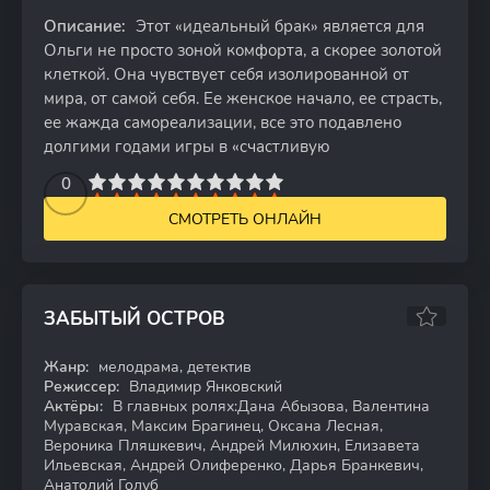
Описание:
Этот «идеальный брак» является для
Ольги не просто зоной комфорта, а скорее золотой
клеткой. Она чувствует себя изолированной от
мира, от самой себя. Ее женское начало, ее страсть,
ее жажда самореализации, все это подавлено
долгими годами игры в «счастливую
2
3
4
5
0
6
7
8
9
10
СМОТРЕТЬ ОНЛАЙН
ЗАБЫТЫЙ ОСТРОВ
Жанр:
мелодрама, детектив
WEB-DL
Режиссер:
Владимир Янковский
Актёры:
В главных ролях:Дана Абызова, Валентина
Муравская, Максим Брагинец, Оксана Лесная,
Вероника Пляшкевич, Андрей Милюхин, Елизавета
Ильевская, Андрей Олиференко, Дарья Бранкевич,
Анатолий Голуб