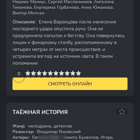
Нериюс Манкус, Сергей Масленников, Ангелина
Тихонова, Екатерина Горбачева, Анна Южакова,
Виктор Молчан
Описание:
Елена Воронцова после нанесения
последнего удара опустила руку. Она не
предприняла попыток к бегству. Она повернулась
лицом к фонарному столбу, расположенному в
четырех метрах от места происшествия, и
устремила взгляд на источник света. В таком
положении
2
3
4
5
0
6
7
8
9
10
СМОТРЕТЬ ОНЛАЙН
ТАЁЖНАЯ ИСТОРИЯ
Жанр:
мелодрама, детектив
WEB-DL
Режиссер:
Владимир Янковский
Актёры:
Евгения Вайс, Никита Бухвалов, Игорь