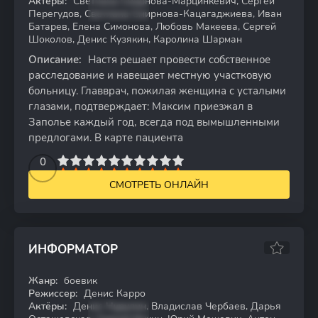
Актёры:
Светлана Смирнова-Марцинкевич, Сергей
Перегудов, Светлана Смирнова-Кацагаджиева, Иван
Батарев, Елена Симонова, Любовь Макеева, Сергей
Шоколов, Денис Кузякин, Каролина Шарман
Описание:
Настя решает провести собственное
расследование и навещает местную участковую
больницу. Главврач, пожилая женщина с усталыми
глазами, подтверждает: Максим приезжал в
Заполье каждый год, всегда под вымышленными
предлогами. В карте пациента
2
3
4
5
0
6
7
8
9
10
СМОТРЕТЬ ОНЛАЙН
ИНФОРМАТОР
Жанр:
боевик
WEB-DL
Режиссер:
Денис Карро
Актёры:
Денис Нурулин, Владислав Чербаев, Дарья