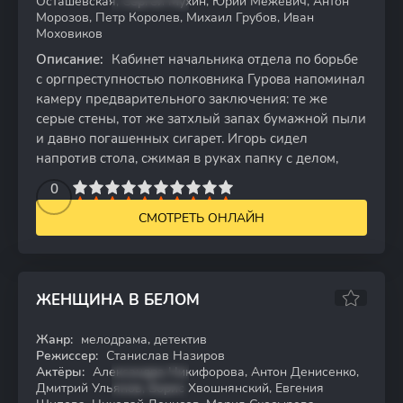
Осташевская, Сергей Мухин, Юрий Межевич, Антон
Морозов, Петр Королев, Михаил Грубов, Иван
Моховиков
Описание:
Кабинет начальника отдела по борьбе
с оргпреступностью полковника Гурова напоминал
камеру предварительного заключения: те же
серые стены, тот же затхлый запах бумажной пыли
и давно погашенных сигарет. Игорь сидел
напротив стола, сжимая в руках папку с делом,
2
3
4
5
0
6
7
8
9
10
СМОТРЕТЬ ОНЛАЙН
ЖЕНЩИНА В БЕЛОМ
Жанр:
мелодрама, детектив
WEB-DL
Режиссер:
Станислав Назиров
Актёры:
Александра Никифорова, Антон Денисенко,
Дмитрий Ульянов, Борис Хвошнянский, Евгения