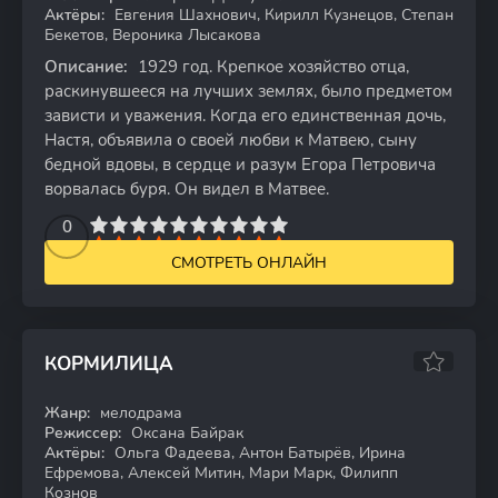
Актёры:
Евгения Шахнович, Кирилл Кузнецов, Степан
Бекетов, Вероника Лысакова
Описание:
1929 год. Крепкое хозяйство отца,
раскинувшееся на лучших землях, было предметом
зависти и уважения. Когда его единственная дочь,
Настя, объявила о своей любви к Матвею, сыну
бедной вдовы, в сердце и разум Егора Петровича
ворвалась буря. Он видел в Матвее.
2
3
4
5
0
6
7
8
9
10
СМОТРЕТЬ ОНЛАЙН
КОРМИЛИЦА
Жанр:
мелодрама
WEBRip
Режиссер:
Оксана Байрак
Актёры:
Ольга Фадеева, Антон Батырёв, Ирина
Ефремова, Алексей Митин, Мари Марк, Филипп
Кознов