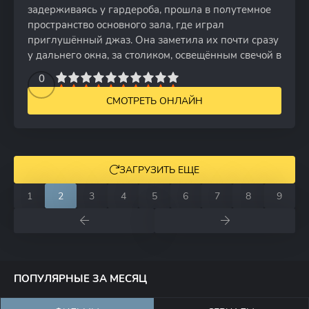
задерживаясь у гардероба, прошла в полутемное
пространство основного зала, где играл
приглушённый джаз. Она заметила их почти сразу
у дальнего окна, за столиком, освещённым свечой в
2
3
4
5
0
6
7
8
9
10
СМОТРЕТЬ ОНЛАЙН
ЗАГРУЗИТЬ ЕЩЕ
1
2
3
4
5
6
7
8
9
ПОПУЛЯРНЫЕ ЗА МЕСЯЦ