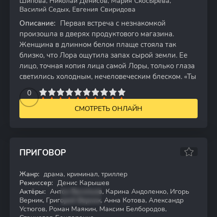
Шипова, Николай Денисов, Мария Скосырева,
Василий Седых, Евгения Свиридова
Описание:
Первая встреча с незнакомкой
произошла в дверях продуктового магазина.
Женщина в длинном белом плаще стояла так
близко, что Лора ощутила запах сырой земли. Ее
лицо, точная копия лица самой Лоры, только глаза
светились холодным, нечеловеческим блеском. «Ты
2
3
4
5
0
6
7
8
9
10
СМОТРЕТЬ ОНЛАЙН
ПРИГОВОР
Жанр:
драма, криминал, триллер
WEB-DL
Режиссер:
Денис Карышев
Актёры:
Антон Васильев, Карина Андоленко, Игорь
Верник, Григорий Верник, Анна Котова, Александр
Устюгов, Роман Маякин, Максим Белбородов,