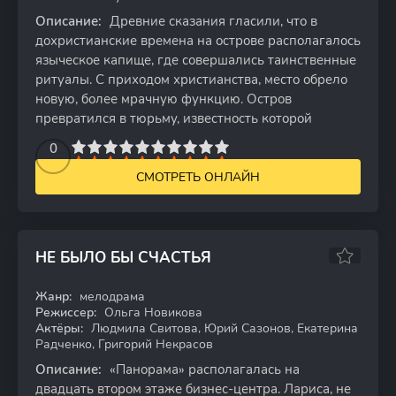
Описание:
Древние сказания гласили, что в
дохристианские времена на острове располагалось
языческое капище, где совершались таинственные
ритуалы. С приходом христианства, место обрело
новую, более мрачную функцию. Остров
превратился в тюрьму, известность которой
2
3
4
5
0
6
7
8
9
10
СМОТРЕТЬ ОНЛАЙН
НЕ БЫЛО БЫ СЧАСТЬЯ
Жанр:
мелодрама
HDTVRip
Режиссер:
Ольга Новикова
Актёры:
Людмила Свитова, Юрий Сазонов, Екатерина
Радченко, Григорий Некрасов
Описание:
«Панорама» располагалась на
двадцать втором этаже бизнес-центра. Лариса, не