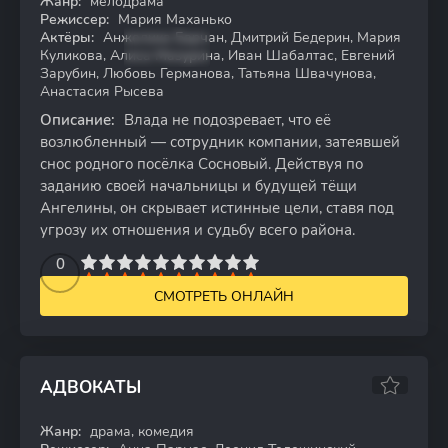
Жанр:
мелодрама
WEB-DL
Режиссер:
Мария Маханько
Актёры:
Анжелика Барчан, Дмитрий Бедерин, Мария
Куликова, Алиса Мазурина, Иван Шабалтас, Евгений
Зарубин, Любовь Германова, Татьяна Швачунова,
Анастасия Рысева
Описание:
Влада не подозревает, что её
возлюбленный — сотрудник компании, затеявшей
снос родного посёлка Сосновый. Действуя по
заданию своей начальницы и будущей тёщи
Ангелины, он скрывает истинные цели, ставя под
угрозу их отношения и судьбу всего района.
2
3
4
5
0
6
7
8
9
10
СМОТРЕТЬ ОНЛАЙН
АДВОКАТЫ
Жанр:
драма, комедия
WEB-DL