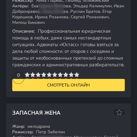
Режиссер:
Анна Пармас, Леонид Тележинский
Актёры:
Екатерина Вилкова, Эльдар Калимулин, Иван
Добронравов, Анна Котова, Руслан Братов, Егор
Корешков, Ирина Розанова, Сергей Романович,
Милош Бикович
Описание:
Профессиональная юридическая
помощь в любых, даже самых нестандартных
ситуациях. Адвокаты «Юстасс» готовы взяться за
дела любой сложности: от споров с соседями и
защиты от необоснованных претензий до сложных
гражданских и административных разбирательств.
2
3
4
5
0
6
7
8
9
10
СМОТРЕТЬ ОНЛАЙН
ЗАПАСНАЯ ЖЕНА
Жанр:
мелодрама
WEB-DL
Режиссер:
Петр Забелин