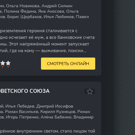
н, Ольга Новикова, Андрей Силкин
, Полина Федина, Яна Аносова, Ольга
ов, Борис Щербаков, Илья Любимов, Павел
риземления героиня сталкивается с
дно исчезает её муж, а все банковские счета
ны. Этот напряжённый момент запускает
тий, где на кону — выживание, поиски
СМОТРЕТЬ ОНЛАЙН
ОВЕТСКОГО СОЮЗА
й, Илья Лебедев, Дмитрий Иосифов
а, Роман Васильев, Кирилл Кузнецов, Роман
ов, Игорь Петренко, Алёна Бабенко, Владимир
арённое внутренним светом, стало лицом той