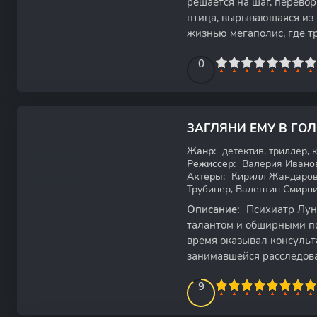
решается на шаг, перево
птица, вырывающаяся из 
жизнью мегаполис, где т
глушь провинциального
0
1
2
3
4
5
0
6
7
8
9
10
7.26
ЗАГЛЯНИ ЕМУ В ГОЛ
WEB-DL
Жанр:
детектив, триллер, 
Режиссер:
Валерия Ивано
Актёры:
Кирилл Жандаров,
Трубинер, Валентин Смирн
Описание:
Психиатр Лун
талантом и обширными по
время оказывал консульт
занимавшейся расследов
преступлений. Однако в 
90
1
2
3
4
5
9
6
7
8
9
10