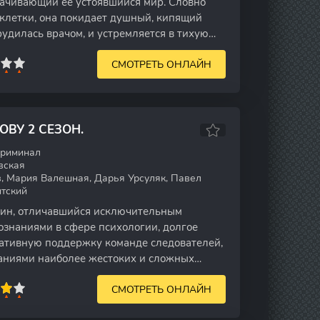
рачивающий ее устоявшийся мир. Словно
клетки, она покидает душный, кипящий
рудилась врачом, и устремляется в тихую
СМОТРЕТЬ ОНЛАЙН
ОВУ 2 СЕЗОН.
криминал
вская
 Мария Валешная, Дарья Урсуляк, Павел
итский
ин, отличавшийся исключительным
знаниями в сфере психологии, долгое
ативную поддержку команде следователей,
аниями наиболее жестоких и сложных
последнее
СМОТРЕТЬ ОНЛАЙН