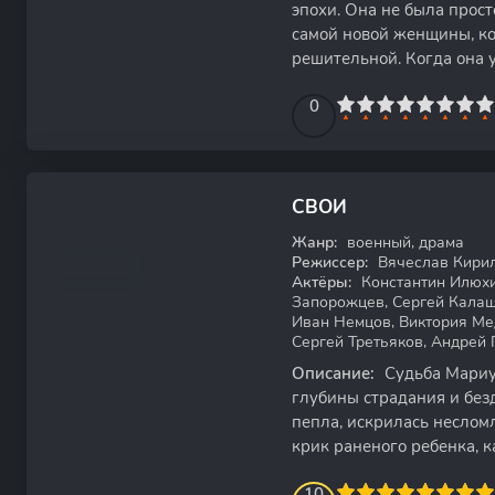
эпохи. Она не была прос
самой новой женщины, ко
решительной. Когда она у
строящая свои
0
1
2
3
4
5
0
6
7
8
9
10
СВОИ
WEB-DL
Жанр:
военный, драма
Режиссер:
Вячеслав Кири
Актёры:
Константин Илюхи
Запорожцев, Сергей Калаш
Иван Немцов, Виктория Ме
Сергей Третьяков, Андрей 
Описание:
Судьба Мариу
глубины страдания и безд
пепла, искрилась неслом
крик раненого ребенка, 
дитя, становился нитью,
100
1
2
3
4
10
5
6
7
8
9
10