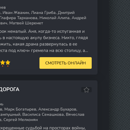
еев
, Иван Жвакин, Лиана Гриба, Дмитрий
 Глафира Тарханова, Николай Алипа, Андрей
евич, Матвей Шеремет
рок немалый. Аня, когда-то испуганная и
 в настоящую акулу бизнеса. Никто, глядя
ожить, какая драма развернулась в ее
ста под ключ» гремела на всю столицу, а
СМОТРЕТЬ ОНЛАЙН
 ДОРОГА
нь
, Марк Богатырев, Александр Бухаров,
Пампушный, Василиса Семашкова, Вячеслав
в, Сергей Мелконян
скрещенные судьбой на просторах войны,