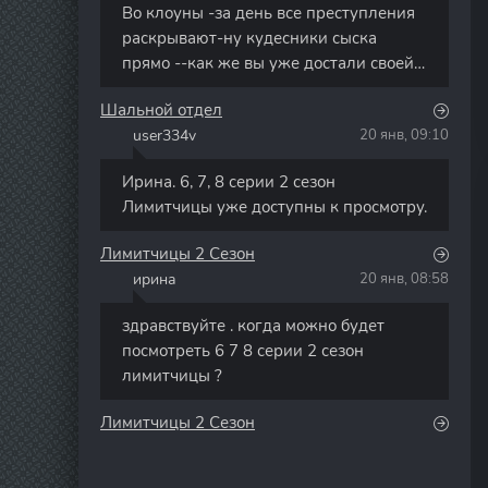
Во клоуны -за день все преступления
раскрывают-ну кудесники сыска
прямо --как же вы уже достали своей
тупостью режисеры сраные
Шальной отдел
user334v
20 янв, 09:10
U
Ирина. 6, 7, 8 серии 2 сезон
Лимитчицы уже доступны к просмотру.
Лимитчицы 2 Сезон
ирина
20 янв, 08:58
И
здравствуйте . когда можно будет
посмотреть 6 7 8 серии 2 сезон
лимитчицы ?
Лимитчицы 2 Сезон