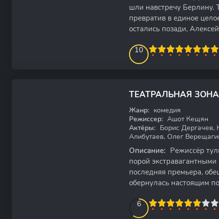
шли навстречу Берлину. Т
превратив в единое целое
остались позади, Алексе
солнечного Еревана,
100
1
2
3
4
10
5
6
7
8
9
10
6.33
ТЕАТРАЛЬНАЯ ЗОНА
WEB-DL
Жанр:
комедия
Режиссер:
Ашот Кещян
Актёры:
Борис Дергачев, 
Алибутаев, Олег Верещаги
Описание:
Режиссёр тул
порой экстравагантными 
последняя премьера, обе
обернулась настоящим п
стены тюремной камеры 
60
1
2
3
4
5
6
6
7
8
9
10