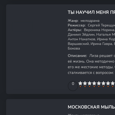
ТЫ НАУЧИЛ МЕНЯ 
WEB-DL
Жанр:
мелодрама
Режиссер:
Сергей Терещу
Актёры:
Вероника Норина,
Даниил Эйдлин, Наталья М
Антон Накатков, Ирина Ко
Варшавский, Ирина Гавра,
Бокова
Описание:
Лиза решает о
её жизнь. Она методично 
его же жестокие методы.
сталкивается с вопросом:
успокоение или
0
1
2
3
4
5
0
6
7
8
9
10
МОСКОВСКАЯ МЫЛЬ
WEB-DL