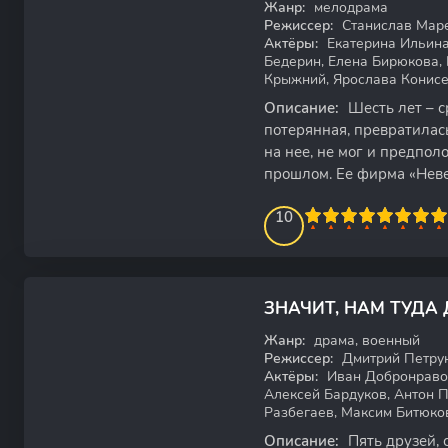
Жанр:
мелодрама
Режиссер:
Станислав Мар
Актёры:
Екатерина Ильина
Бедерин, Елена Бирюкова,
Крыжний, Ярослава Конис
Описание:
Шесть лет – с
потерянная, превратилась
на нее, не мог и предпол
прошлом. Ее фирма «Неве
личная жизнь,
100
1
2
3
4
10
5
6
7
8
9
10
7.05
ЗНАЧИТ, НАМ ТУДА
WEB-DL
Жанр:
драма, военный
Режиссер:
Дмитрий Петру
Актёры:
Иван Добронравов
Алексей Бардуков, Антон 
Разбегаев, Максим Битюко
Описание:
Пять друзей, 