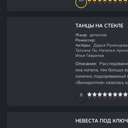
7.12
ТАНЦЫ НА СТЕКЛЕ
WEB-DL
Жанр:
детектив
Режиссер:
Актёры:
Дарья Румянцева,
Татьяна Ли, Наталья Арсен
Илья Гаврилов
Описание:
Расследование
она копала, тем больше 
конечно, подозреваемый 
«Винодиллия» казалась и
спрятать не только дорог
0
1
2
3
4
5
0
6
7
8
9
10
НЕВЕСТА ПОД КЛЮЧ
WEB-DL