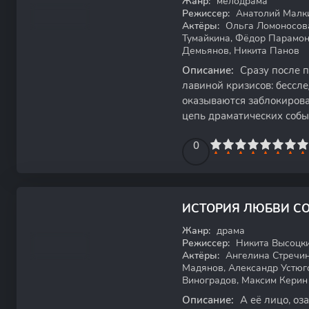
Жанр:
мелодрама
Режиссер:
Анатолий Малки
Актёры:
Ольга Ломоносова
Тумайкина, Фёдор Парамон
Демьянов, Никита Панов
Описание:
Сразу после п
лавиной кризисов: бессле
оказываются заблокирова
цепь драматических собы
правды и борьба за
0
1
2
3
4
5
0
6
7
8
9
10
7.18
ИСТОРИЯ ЛЮБВИ С
WEB-DL
Жанр:
драма
Режиссер:
Никита Высоцки
Актёры:
Ангелина Стречин
Мадянов, Александр Устюг
Виноградов, Максим Керин
Описание:
А её лицо, оз