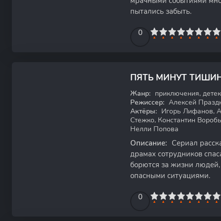
мрачными событиями мног
пытались забыть.
0
1
2
3
4
5
0
6
7
8
9
10
7.63
ПЯТЬ МИНУТ ТИШИ
WEB-DL
Жанр:
приключения, детек
Режиссер:
Алексей Празд
Актёры:
Игорь Лифанов, А
Стежко, Константин Воробь
Нелли Попова
Описание:
Сериал расска
драмах сотрудников спас
борются за жизни людей,
опасными ситуациями.
0
1
2
3
4
5
0
6
7
8
9
10