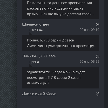
Во клоуны -за день все преступления
раскрывают-ну кудесники сыска
прямо --как же вы уже достали своей
тупостью режисеры сраные
Шальной отдел
user334v
20 янв, 09:10
U
Ирина. 6, 7, 8 серии 2 сезон
Лимитчицы уже доступны к просмотру.
Лимитчицы 2 Сезон
ирина
20 янв, 08:58
И
здравствуйте . когда можно будет
посмотреть 6 7 8 серии 2 сезон
лимитчицы ?
Лимитчицы 2 Сезон