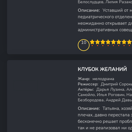
Белослудцев, Лилия Разако
Описание:
Уставший от 
педиатрического отделен
неожиданно открывает для
административных совещ
неожиданными приключе
100
1
2
3
4
10
5
6
7
8
9
10
КЛУБОК ЖЕЛАНИЙ
WEB-DL
Жанр:
мелодрама
Режиссер:
Дмитрий Сорок
Актёры:
Дарья Лузина, Ал
Самойло, Илья Роговин, Н
Безбородова, Андрей Давы
Описание:
Татьяна, хозя
плечах, давно перестала
бесконечно решает проб
так и не реализовал ни о