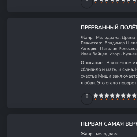
ПРЕРВАННЫЙ ПОЛЁ
WEB-DL
Жанр:
Мелодрама, Драма
Режиссер:
Владимир Шеве
Актёры:
Наталия Колосков
Иван Зайцев, Игорь Кузне
Описание:
В конечном ит
сблизило и мать, и сына.
счастье Миши заключается
любви. Это стало поворо
гармонию в
0
1
2
3
4
5
0
6
7
8
9
10
ПЕРВАЯ САМАЯ ВЕР
WEB-DL
Жанр:
мелодрама