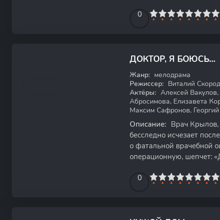
Татьяна начинает с плано
0
1
2
3
4
5
0
6
7
8
9
10
ДОКТОР, Я БОЮСЬ…
HDTVRip
Жанр:
мелодрама
Режиссер:
Виталий Скород
Актёры:
Алексей Вакулов,
Абросимова, Елизавета Ко
Максим Сафронов, Георгий
Описание:
Врач Крылов, 
бесследно исчезает после
о фатальной врачебной о
операционную, шепчет: «
медицинская драма о
0
1
2
3
4
5
0
6
7
8
9
10