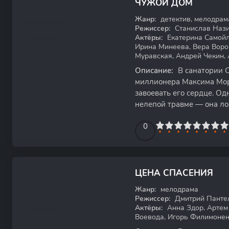
ЧУЖОЙ ДОМ
WEBRip
Жанр:
детектив, мелодрам
Режиссер:
Станислав Наз
Актёры:
Екатерина Самойл
Ирина Минеева, Вера Воро
Муравская, Андрей Чекин,
Описание:
В санатории С
миллионера Максима Моро
завоевать его сердце. Од
нелепой травме — она ло
произвести впечатление.
0
1
2
3
4
5
0
6
7
8
9
10
ЦЕНА СПАСЕНИЯ
WEB-DL
Жанр:
мелодрама
Режиссер:
Дмитрий Панте
Актёры:
Анна Здор, Артем
Воевода, Игорь Филимоне