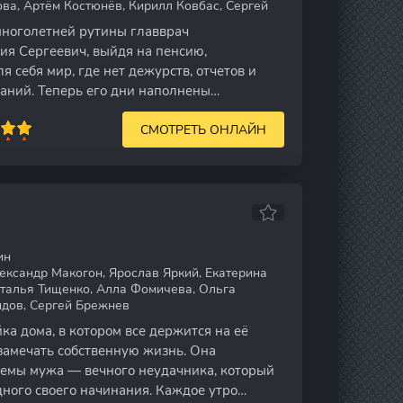
ва, Артём Костюнёв, Кирилл Ковбас, Сергей
многолетней рутины главврач
ия Сергеевич, выйдя на пенсию,
 себя мир, где нет дежурств, отчетов и
аний. Теперь его дни наполнены
ниями, новыми знакомствами и
СМОТРЕТЬ ОНЛАЙН
ин
ександр Макогон, Ярослав Яркий, Екатерина
аталья Тищенко, Алла Фомичева, Ольга
дов, Сергей Брежнев
йка дома, в котором все держится на её
 замечать собственную жизнь. Она
лемы мужа — вечного неудачника, который
дного своего начинания. Каждое утро