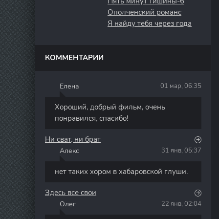
Пять минут тишины-6
Ополченский романс
Я найду тебя через года
КОММЕНТАРИИ
Елена
01 мар, 06:35
Е
Хороший, добрый фильм, очень
понравился, спасибо!
Ни сват, ни брат
Алекс
31 янв, 05:37
А
нет таких хором в хабаровской глуши.
Здесь все свои
Олег
22 янв, 02:04
О