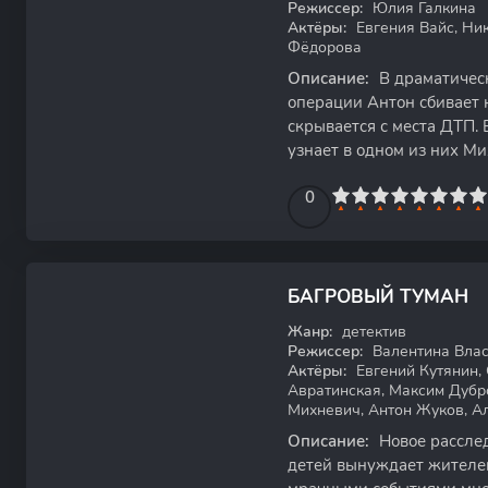
Режиссер:
Юлия Галкина
Актёры:
Евгения Вайс, Ник
Фёдорова
Описание:
В драматическ
операции Антон сбивает 
скрывается с места ДТП. 
узнает в одном из них Ми
0
1
2
3
4
5
0
6
7
8
9
10
БАГРОВЫЙ ТУМАН
WEB-DL
Жанр:
детектив
Режиссер:
Валентина Вла
Актёры:
Евгений Кутянин, 
Авратинская, Максим Дубр
Михневич, Антон Жуков, А
Описание:
Новое рассле
детей вынуждает жителей