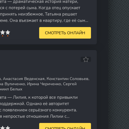
та — драматическая история матери,
я с потерей сына. Когда отец опускает
 принять неизбежное, Татьяна решает
еме. Она въезжает в квартиру, где её сын
СМОТРЕТЬ ОНЛАЙН
 Анастасия Веденская, Константин Соловьев,
на Вуличенко, Ирина Чериченко, Сергей
аниил Белых
та — Лилия, к которой все привыкли
 поддержкой. Однако её авторитет
с появлением серьёзного конкурента.
я непростые отношения Лилии с
что добавляет
СМОТРЕТЬ ОНЛАЙН