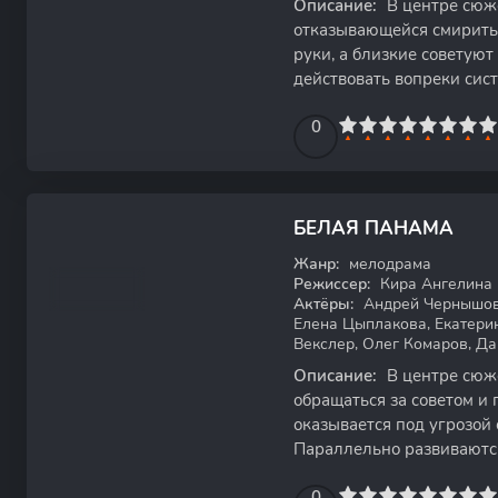
Описание:
В центре сюже
отказывающейся смиритьс
руки, а близкие советуют
действовать вопреки сист
жил со своей девушкой,
0
1
2
3
4
5
0
6
7
8
9
10
БЕЛАЯ ПАНАМА
WEBRip
Жанр:
мелодрама
Режиссер:
Кира Ангелина
Актёры:
Андрей Чернышов,
Елена Цыплакова, Екатери
Векслер, Олег Комаров, Д
Описание:
В центре сюже
обращаться за советом и
оказывается под угрозой 
Параллельно развиваютс
загадочным Лодочником, 
0
1
2
3
4
5
0
6
7
8
9
10