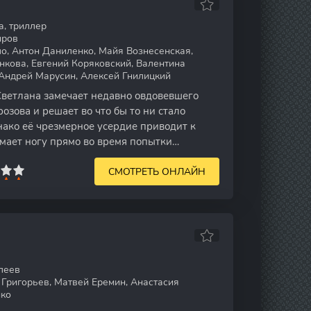
а, триллер
иров
о, Антон Даниленко, Майя Вознесенская,
нкова, Евгений Коряковский, Валентина
 Андрей Марусин, Алексей Гнилицкий
ветлана замечает недавно овдовевшего
зова и решает во что бы то ни стало
нако её чрезмерное усердие приводит к
мает ногу прямо во время попытки
 Теперь
СМОТРЕТЬ ОНЛАЙН
леев
 Григорьев, Матвей Еремин, Анастасия
нко