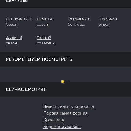
СЕРИАЛЫ
Лимитчицы 2
Лихач 4
Старушки в
Шальной
Сезон
сезон
бегах 3
отдел
Сезон.
Крымские
Филин 4
Тайный
Каникулы
сезон
советник
РЕКОМЕНДУЕМ ПОСМОТРЕТЬ
СЕЙЧАС СМОТРЯТ
Значит, нам туда дорога
Первая самая верная
Красавица
Ведьмина любовь