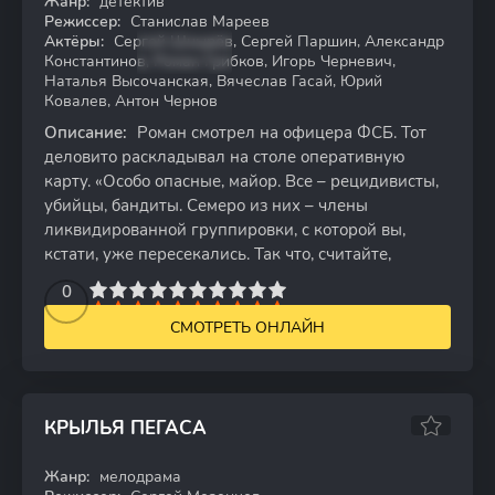
Жанр:
детектив
WEB-DL
Режиссер:
Станислав Мареев
Актёры:
Сергей Шнырёв, Сергей Паршин, Александр
Константинов, Роман Грибков, Игорь Черневич,
Наталья Высочанская, Вячеслав Гасай, Юрий
Ковалев, Антон Чернов
Описание:
Роман смотрел на офицера ФСБ. Тот
деловито раскладывал на столе оперативную
карту. «Особо опасные, майор. Все – рецидивисты,
убийцы, бандиты. Семеро из них – члены
ликвидированной группировки, с которой вы,
кстати, уже пересекались. Так что, считайте,
2
3
4
5
0
6
7
8
9
10
СМОТРЕТЬ ОНЛАЙН
КРЫЛЬЯ ПЕГАСА
6.31
Жанр:
мелодрама
HDTV