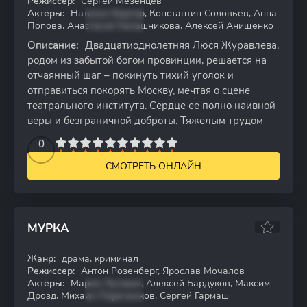
Режиссер:
Сергей Мезенцев
Актёры:
Наталья Бергер, Константин Соловьев, Анна
Попова, Анастасия Калашникова, Алексей Анищенко
Описание:
Двадцатиоднолетняя Люся Журавлева,
родом из забытой богом провинции, решается на
отчаянный шаг – покинуть тихий уголок и
отправиться покорять Москву, мечтая о сцене
театрального института. Сердце ее полно наивной
веры и безграничной доброты. Тяжелым трудом
2
3
4
5
0
6
7
8
9
10
СМОТРЕТЬ ОНЛАЙН
МУРКА
7.58
Жанр:
драма, криминал
HDTV
Режиссер:
Антон Розенберг, Ярослав Мочалов
Актёры:
Мария Луговая, Алексей Бардуков, Максим
Дрозд, Михаил Пореченков, Сергей Гармаш