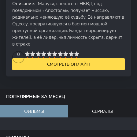
Описание:
Маруся, спецагент НКВД под
псевдонимом «Апостолы», получает миссию,
радикально меняющую её судьбу. Её направляют в
Одессу, превратившуюся в бастион мощной
преступной организации. Банда терроризирует
жителей, а её лидер, чья личность скрыта, держит
в страхе
2
3
4
5
0
6
7
8
9
10
СМОТРЕТЬ ОНЛАЙН
ПОПУЛЯРНЫЕ ЗА МЕСЯЦ
ФИЛЬМЫ
СЕРИАЛЫ