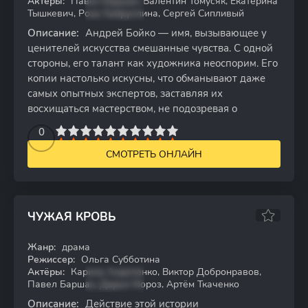
Актёры:
Павел Баршак, Валентин Томусяк, Екатерина
Тышкевич, Роза Хайруллина, Сергей Сипливый
Описание:
Андрей Бойко — имя, вызывающее у
ценителей искусства смешанные чувства. С одной
стороны, его талант как художника неоспорим. Его
копии настолько искусны, что обманывают даже
самых опытных экспертов, заставляя их
восхищаться мастерством, не подозревая о
2
3
4
5
0
6
7
8
9
10
СМОТРЕТЬ ОНЛАЙН
ЧУЖАЯ КРОВЬ
7.79
Жанр:
драма
WEB-DL
Режиссер:
Ольга Субботина
Актёры:
Карина Андоленко, Виктор Добронравов,
Павел Баршак, Дарья Мороз, Артём Ткаченко
Описание:
Действие этой истории