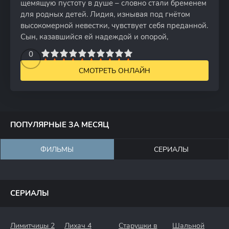
щемящую пустоту в душе – словно стали бременем
для родных детей. Лидия, изнывая под гнётом
высокомерной невестки, чувствует себя преданной.
Сын, казавшийся ей надеждой и опорой,
2
3
4
5
0
6
7
8
9
10
СМОТРЕТЬ ОНЛАЙН
ПОПУЛЯРНЫЕ ЗА МЕСЯЦ
ФИЛЬМЫ
СЕРИАЛЫ
СЕРИАЛЫ
Лимитчицы 2
Лихач 4
Старушки в
Шальной