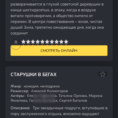
разворачивается в глухой советской деревушке в
конце шестидесятых, в эпоху, когда в воздухе
витали противоречия, а общество кипело от
перемен. В центре повествования – юная, чистая
душой Зина, трепетно ожидающая дня, когда она
соединит
2
3
4
5
0
6
7
8
9
10
СМОТРЕТЬ ОНЛАЙН
СТАРУШКИ В БЕГАХ
6.53
Жанр:
комедия, мелодрама
WEB-DL
Режиссер:
Алексей Колмогоров
Актёры:
Елена Сафонова, Татьяна Орлова, Марина
Яковлева, Галина Беляева, Сергей Баталов
Описание:
Три закадычные подруги, вступившие в
пору заслуженного отдыха, внезапно ощущают