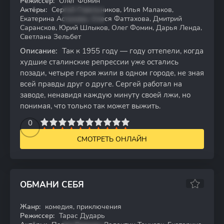
Режиссер:
Олег Фомин
Актёры:
Сергей Стрельников, Илья Малаков,
Екатерина Астахова, Олеся Фаттахова, Дмитрий
Сарансков, Юрий Шлыков, Олег Фомин, Дарья Ленда,
Светлана Зельбет
Описание:
Так к 1955 году — году оттепели, когда
худшие сталинские репрессии уже остались
позади, четыре героя жили в одном городе, не зная
всей правды друг о друге. Сергей работал на
заводе, ненавидя каждую минуту своей лжи, но
понимая, что только так может выжить.
2
3
4
5
0
6
7
8
9
10
СМОТРЕТЬ ОНЛАЙН
ОБМАНИ СЕБЯ
6.33
Жанр:
комедия, приключения
WEB-DL
Режиссер:
Тарас Дударь