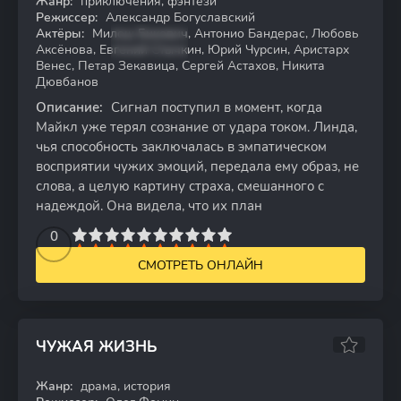
Жанр:
приключения, фэнтези
WEB-DL
Режиссер:
Александр Богуславский
Актёры:
Милош Бикович, Антонио Бандерас, Любовь
Аксёнова, Евгений Стычкин, Юрий Чурсин, Аристарх
Венес, Петар Зекавица, Сергей Астахов, Никита
Дювбанов
Описание:
Сигнал поступил в момент, когда
Майкл уже терял сознание от удара током. Линда,
чья способность заключалась в эмпатическом
восприятии чужих эмоций, передала ему образ, не
слова, а целую картину страха, смешанного с
надеждой. Она видела, что их план
2
3
4
5
0
6
7
8
9
10
СМОТРЕТЬ ОНЛАЙН
ЧУЖАЯ ЖИЗНЬ
7.99
Жанр:
драма, история
WEB-DL