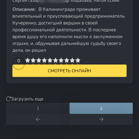
Сергей Газаров, Александр Хошабаев, Антон Ескин
Описание:
В Калининграде проживает
влиятельный и преуспевающий предприниматель
Кучеренко, достигший вершин в своей
профессиональной деятельности. В последнее
время душу его наполнили мысли о заслуженном
отдыхе, и, обдумывая дальнейшую судьбу своего
дела, он решил
2
3
4
5
0
6
7
8
9
10
СМОТРЕТЬ ОНЛАЙН
Загрузить еще
1
2