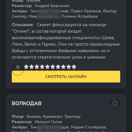
Жанр:
боевик
HDTVRip
Режиссер:
Андрей Берченко
Актёры:
Геннадий Казачков, Павел Крайнов, Виктор
Смоляр, Николай Белин, Полина Ястребова
Описание:
Сюжет фокусируется на команде
"Олимп", в состав которой входят
высококвалифицированные специалисты: Шива,
Локи, Велес и Гермес. Они не просто превосходные
бойцы с отточенными боевыми навыками, но и
отличаются стратегическим умом и умением
2
3
4
5
0
6
7
8
9
10
СМОТРЕТЬ ОНЛАЙН
ВОЛКОДАВ
6.59
Жанр:
Боевик, Криминал, Триллер
WEB-DL
Режиссер:
Михаил Галин
Актёры:
Тимур Орагвелидзе, Мария Столярова,